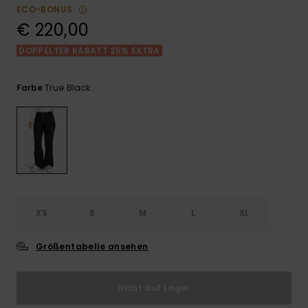
Playsuits
Handsch
ECO-BONUS
GESCHENKKARTE
Schals
€ 220,00
FAQ
Snow-
Schultas
ansehen
Shorts
Accessoi
Schulbe
DOPPELTER RABATT 25% EXTRA
WUNSCHLISTE
Hüte & B
Röcke
Accessoi
True Black
Farbe
Sonnenbr
Wetsuits
Rashgua
Neopren
Accessoi
XS
S
M
L
XL
Swim
Größentabelle ansehen
Kleidung
Nicht auf Lager