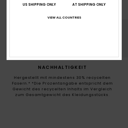
Umwelttoxizität.
US SHIPPING ONLY
AT SHIPPING ONLY
VIEW ALL COUNTRIES
NACHHALTIGKEIT
Hergestellt mit mindestens 30% recycelten
Fasern.* *Die Prozentangabe entspricht dem
Gewicht des recycelten Inhalts im Vergleich
zum Gesamtgewicht des Kleidungsstücks.