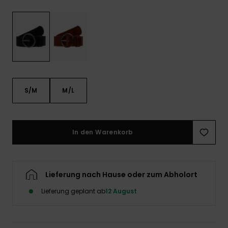
Playsuits
Handsch
GESCHENKKARTE
Schals
FAQ
Snow-
Schultas
ansehen
Shorts
Accessoi
Schulbe
WUNSCHLISTE
Hüte & B
Röcke
Accessoi
Sonnenbr
S/M
M/L
Wetsuits
Rashgua
In den Warenkorb
Neopren
Accessoi
Lieferung nach Hause oder zum Abholort
Swim
Lieferung geplant ab
12 August
Kleidung