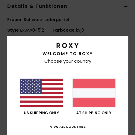
Details & Funktionen
Accessoi
Frauen Schwarz Ledergürtel
Schuhe
Style
ERJAA04512
Farbcode
kvj0
Funktionen
Fitness
WELCOME TO ROXY
Material:
Strukturiertes Echtleder
Choose your country
Snow
Schnalle:
Runde, Gravierte Metallschnalle
Größen:
S/M & M/L
Zusammensetzung
[Hauptstoff] 100 % Leder
Versand & Rückversand
US SHIPPING ONLY
AT SHIPPING ONLY
VIEW ALL COUNTRIES
ZULETZT ANGESEHENE ARTIKEL