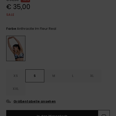
Playsuits
Handsch
€ 35,00
GESCHENKKARTE
Schals
FAQ
Snow-
Schultas
ansehen
SALE
Shorts
Accessoi
Schulbe
WUNSCHLISTE
Hüte & B
Anthracite Im Fleur Real
Farbe
Röcke
Accessoi
Sonnenbr
Wetsuits
Rashgua
Neopren
XS
S
M
L
XL
Accessoi
XXL
Swim
Größentabelle ansehen
Kleidung