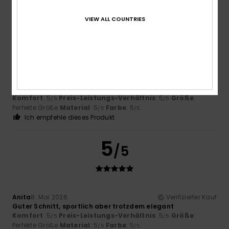
5
VIEW ALL COUNTRIES
/5
Verena
1. Juli 2026
Verifizierter Kauf
Tolle Qualität, ausgefallener Schnitt, zutreffende
Grössentabelle
Komfort
: 5
Preis-Leistungs-Verhältnis
: 5
Größe
:
/5
/5
Perfekte Größe
Material
: 5
Farbe
: 5
/5
/5
Ich empfehle dieses Produkt
5
/5
Anita
8. Mai 2026
Verifizierter Kauf
Guter Schnitt, sportlich aber trotzdem elegant
Komfort
: 5
Preis-Leistungs-Verhältnis
: 5
Größe
:
/5
/5
Perfekte Größe
Material
: 5
Farbe
: 5
/5
/5