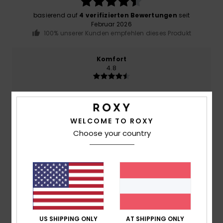
basierend auf
4 verifizierten Bewertungen
seit
Februar 2026
100% unserer Kunden empfehlen dieses Produkt
Komfort
4.8
Preis-Leistungs-Verhältnis
4.5
WELCOME TO ROXY
Choose your country
Größe
Material
4.8
Zu klein
Zu groß
Farbe
5.0
US SHIPPING ONLY
AT SHIPPING ONLY