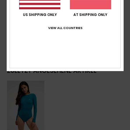
Gesticktes ROXY Logo
US SHIPPING ONLY
AT SHIPPING ONLY
Zusammensetzung
[Hauptstoff] 79 % recyceltes Nylon,
21 % Elastan
VIEW ALL COUNTRIES
Versand & Rückversand
ZULETZT ANGESEHENE ARTIKEL