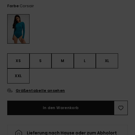
Playsuits
Handsch
Corsair
Farbe
GESCHENKKARTE
Schals
FAQ
Snow-
Schultas
ansehen
Shorts
Accessoi
Schulbe
WUNSCHLISTE
Hüte & B
Röcke
Accessoi
Sonnenbr
Wetsuits
XS
S
M
L
XL
XXL
Rashgua
Neopren
Accessoi
Größentabelle ansehen
In den Warenkorb
Swim
Kleidung
Lieferung nach Hause oder zum Abholort