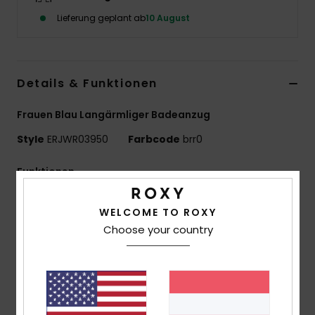
Lieferung geplant ab
10 August
Accessoi
Schuhe
Details & Funktionen
Fitness
Frauen Blau Langärmliger Badeanzug
Style
ERJWR03950
Farbcode
brr0
Snow
Funktionen
Material:
Recycelter, dehnbarer, leicht strukturierter
WELCOME TO ROXY
Stoff
Choose your country
Passform:
Figurbetont
UV-Schutz:
Lsf 50
Merkmale:
Tiefer Rückenverschluss Mit
Bindebändern
Baby-Rippstruktur