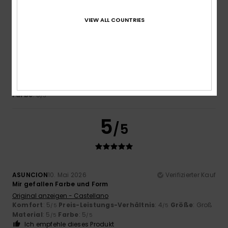
4
/5
VIEW ALL COUNTRIES
Melanie
4. Juni 2026
Verifizierter Kauf
Schöner Bikini
Komfort
: 4
Preis-Leistungs-Verhältnis
: 4
Material
: 4
/5
/5
/5
Farbe
: 5
/5
5
/5
ASUNCION
10. Mai 2026
Verifizierter Kauf
Mir gefallen Farbe und Form
Original anzeigen - Castellano
Komfort
: 5
Preis-Leistungs-Verhältnis
: 4
Größe
: Groß
/5
/5
Material
: 5
Farbe
: 5
/5
/5
Ich empfehle dieses Produkt