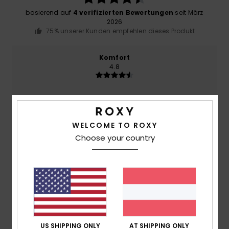
basierend auf
4 verifizierten Bewertungen
seit März
2026
75% unserer Kunden empfehlen dieses Produkt
Komfort
4.8
Preis-Leistungs-Verhältnis
4.5
WELCOME TO ROXY
Choose your country
Größe
Material
4.5
Zu klein
Zu groß
Farbe
5.0
US SHIPPING ONLY
AT SHIPPING ONLY