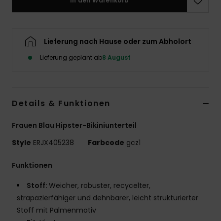
In den Warenkorb
Accessoi
Lieferung nach Hause oder zum Abholort
Schuhe
Lieferung geplant ab
8 August
Fitness
Snow
Details & Funktionen
Frauen Blau Hipster-Bikiniunterteil
Style
ERJX405238
Farbcode
gcz1
Funktionen
Stoff:
Weicher, robuster, recycelter,
strapazierfähiger und dehnbarer, leicht strukturierter
Stoff mit Palmenmotiv