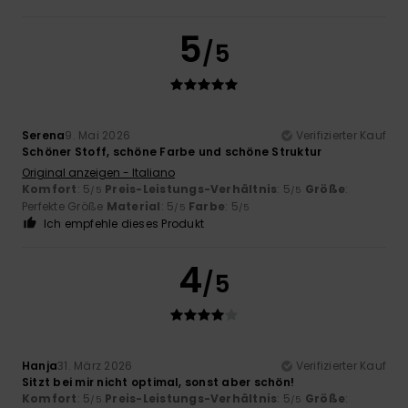
5
/5
Serena
9. Mai 2026
Verifizierter Kauf
Schöner Stoff, schöne Farbe und schöne Struktur
Original anzeigen - Italiano
Komfort
: 5
Preis-Leistungs-Verhältnis
: 5
Größe
:
/5
/5
Perfekte Größe
Material
: 5
Farbe
: 5
/5
/5
Ich empfehle dieses Produkt
4
/5
Hanja
31. März 2026
Verifizierter Kauf
Sitzt bei mir nicht optimal, sonst aber schön!
Komfort
: 5
Preis-Leistungs-Verhältnis
: 5
Größe
:
/5
/5