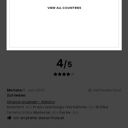
VIEW ALL COUNTRIES
Aina
24. Juni 2026
Verifizierter Kauf
Es ist sehr bequem, hochwertig und wunderschön.
Original anzeigen - Castellano
Komfort
: 5
Preis-Leistungs-Verhältnis
: 4
Größe
:
/5
/5
Perfekte Größe
Material
: 5
Farbe
: 5
/5
/5
Ich empfehle dieses Produkt
4
/5
Michela
15. Juni 2026
Verifizierter Kauf
Zufrieden
Original anzeigen - Italiano
Komfort
: 4
Preis-Leistungs-Verhältnis
: 3
Größe
:
/5
/5
Perfekte Größe
Material
: 4
Farbe
: 4
/5
/5
Ich empfehle dieses Produkt