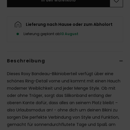
In den Warenkorb
Accessoi
Lieferung nach Hause oder zum Abholort
Schuhe
Lieferung geplant ab
10 August
Fitness
Snow
Beschreibung
Dieses Roxy Bandeau-Bikinioberteil verfügt über eine
schönes Ring-Detail vorne und kommt mit einen Hauch
moderner Weiblichkeit und jeder Menge Style. Ob mit
oder ohne Träger, sorgt das Silikonband entlang der
oberen Kante dafür, dass alles an seinem Platz bleibt –
also Urlaubsmodus an! - ohne dich um deinen Bikini zu
sorgen Die perfekte Verbindung von Style und Funktion,
gemacht für sonnendurchflutete Tage und Spaß am