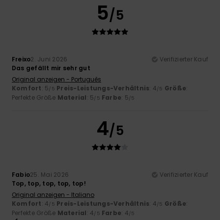
5
/5
Freixo
2. Juni 2026
Verifizierter Kauf
Das gefällt mir sehr gut
Original anzeigen - Português
Komfort
: 5
Preis-Leistungs-Verhältnis
: 4
Größe
:
/5
/5
Perfekte Größe
Material
: 5
Farbe
: 5
/5
/5
4
/5
Fabio
25. Mai 2026
Verifizierter Kauf
Top, top, top, top, top!
Original anzeigen - Italiano
Komfort
: 4
Preis-Leistungs-Verhältnis
: 4
Größe
:
/5
/5
Perfekte Größe
Material
: 4
Farbe
: 4
/5
/5