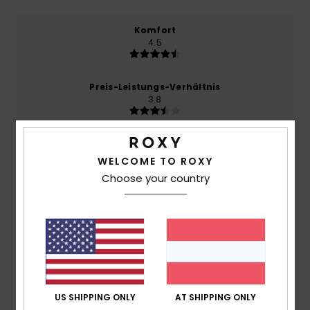
Komfort
4.5
Preis-Leistungs-Verhältnis
3.8
Größe
Material
4.5
WELCOME TO ROXY
Zu klein
Zu groß
Choose your country
Farbe
4.5
5
/5
US SHIPPING ONLY
AT SHIPPING ONLY