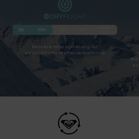
Bessere Imprägnierung für
wechselhafte Wetterverhältnisse
I
Rid
ko