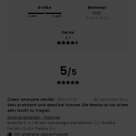
Größe
Material
NaN
Zu klein
Zu groß
Farbe
4.7
5
/5
Client anonyme vérifié
5. März 2026
Verifizierter Kauf
Sehr praktisch und ideal bei Schnee. Die Weste ist vor allem
sehr leicht zu tragen.
Original anzeigen - Français
Komfort
: 5
Preis-Leistungs-Verhältnis
: 5
Größe
:
/5
/5
Perfekte Größe
Farbe
: 5
/5
Ich empfehle dieses Produkt