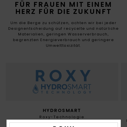
FÜR FRAUEN MIT EINEM
HERZ FÜR DIE ZUKUNFT
Um die Berge zu schützen, achten wir bei jeder
Designentscheidung auf recycelte und natürliche
Materialien, geringen Wasserverbrauch,
begrenzten Energieverbrauch und geringere
Umwelttoxizität.
HYDROSMART
Roxy-Technologie