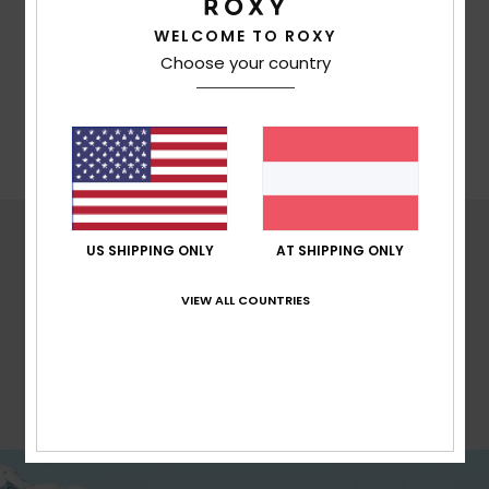
Biologische, öko-zertifizierte Hautpflege in
ROXYs Stoffen pflegt deine Haut auch unter den
WELCOME TO ROXY
härtesten Bedingungen.
Choose your country
US SHIPPING ONLY
AT SHIPPING ONLY
ROXY FITS
TAILORED
VIEW ALL COUNTRIES
Schlankerer, moderner Look mit voller
Bewegungsfreiheit wie bei einem regulären
Schnitt.