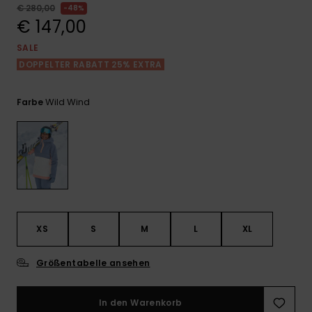
Playsuits
Handsch
€ 280,00
48%
GESCHENKKARTE
Schals
€ 147,00
FAQ
Snow-
Schultas
ansehen
Shorts
Accessoi
Schulbe
SALE
WUNSCHLISTE
Hüte & B
DOPPELTER RABATT 25% EXTRA
Röcke
Accessoi
Sonnenbr
Wild Wind
Farbe
Wetsuits
Rashgua
Neopren
Accessoi
XS
S
M
L
XL
Swim
Größentabelle ansehen
Kleidung
In den Warenkorb