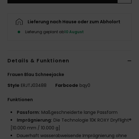
Accessoi
Lieferung nach Hause oder zum Abholort
Schuhe
Lieferung geplant ab
10 August
Fitness
Details & Funktionen
Snow
Frauen Blau Schneejacke
Style
ERJTJ03488
Farbcode
bqy0
Funktionen
Passform:
Maßgeschneiderte lange Passform
Imprägnierung:
Die Technologie 10K ROXY DryFlight®
[10.000 mm / 10.000 g]
Dauerhaft wasserabweisende Imprägnierung ohne