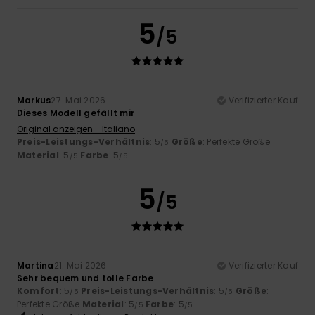
5
/5
Markus
27. Mai 2026
Verifizierter Kauf
Dieses Modell gefällt mir
Original anzeigen - Italiano
Preis-Leistungs-Verhältnis
: 5
Größe
: Perfekte Größe
/5
Material
: 5
Farbe
: 5
/5
/5
5
/5
Martina
21. Mai 2026
Verifizierter Kauf
Sehr bequem und tolle Farbe
Komfort
: 5
Preis-Leistungs-Verhältnis
: 5
Größe
:
/5
/5
Perfekte Größe
Material
: 5
Farbe
: 5
/5
/5