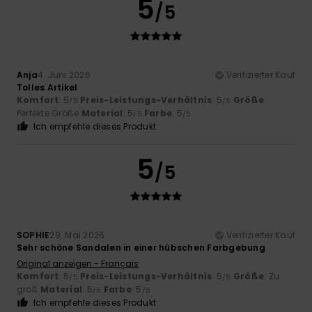
5
/5
Anja
4. Juni 2026
Verifizierter Kauf
Tolles Artikel
Komfort
: 5
Preis-Leistungs-Verhältnis
: 5
Größe
:
/5
/5
Perfekte Größe
Material
: 5
Farbe
: 5
/5
/5
Ich empfehle dieses Produkt
5
/5
SOPHIE
29. Mai 2026
Verifizierter Kauf
Sehr schöne Sandalen in einer hübschen Farbgebung
Original anzeigen - Français
Komfort
: 5
Preis-Leistungs-Verhältnis
: 5
Größe
: Zu
/5
/5
groß
Material
: 5
Farbe
: 5
/5
/5
Ich empfehle dieses Produkt