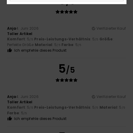
5
/5
Anja
4. Juni 2026
Verifizierter Kauf
Toller Artikel
Komfort
: 5
Preis-Leistungs-Verhältnis
: 5
Größe
:
/5
/5
Perfekte Größe
Material
: 5
Farbe
: 5
/5
/5
Ich empfehle dieses Produkt
5
/5
Anja
4. Juni 2026
Verifizierter Kauf
Toller Artikel
Komfort
: 5
Preis-Leistungs-Verhältnis
: 5
Material
: 5
/5
/5
/5
Farbe
: 5
/5
Ich empfehle dieses Produkt