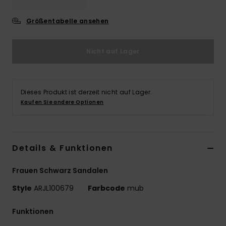
Accessoi
Größentabelle ansehen
Schuhe
Nicht auf Lager
Fitness
Dieses Produkt ist derzeit nicht auf Lager.
Kaufen Sie andere Optionen
Snow
Details & Funktionen
Frauen Schwarz Sandalen
Style
ARJL100679
Farbcode
mub
Funktionen