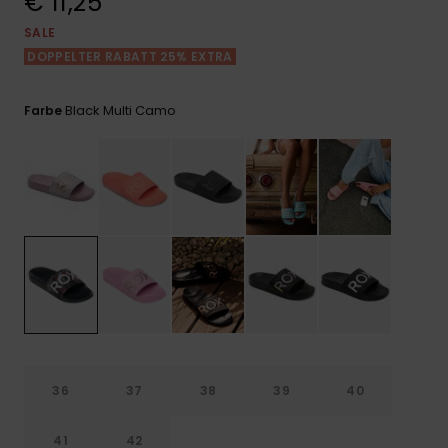
€ 11,25
Playsuits
Handsch
GESCHENKKARTE
Schals
SALE
FAQ
Snow-
Schultas
ansehen
DOPPELTER RABATT 25% EXTRA
Shorts
Accessoi
Schulbe
WUNSCHLISTE
Hüte & B
Black Multi Camo
Farbe
Röcke
Accessoi
Sonnenbr
Wetsuits
Rashgua
Neopren
Accessoi
Swim
36
37
38
39
40
Kleidung
41
42