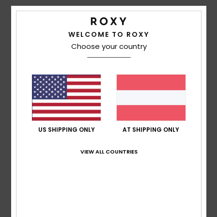
Gerardo Borja
29. Juni 2026
Verifizierter Kauf
Es war ein Geschenk, und es hat ihm gefallen … es war nicht
für mich.
WELCOME TO ROXY
Original anzeigen - Castellano
Choose your country
Komfort
: 5
Preis-Leistungs-Verhältnis
: 5
Material
: 5
/5
/5
/5
Farbe
: 5
/5
5
/5
US SHIPPING ONLY
AT SHIPPING ONLY
Louise
16. Juni 2026
Verifizierter Kauf
Mir gefällt das Design der Schieberegler und sie sehen
bequem aus
VIEW ALL COUNTRIES
Original anzeigen - English
Komfort
: 5
Preis-Leistungs-Verhältnis
: 5
Größe
:
/5
/5
Perfekte Größe
Material
: 5
Farbe
: 5
/5
/5
Ich empfehle dieses Produkt