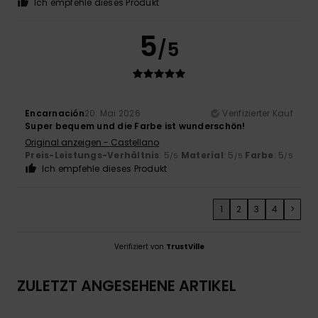
Ich empfehle dieses Produkt
5
/5
Encarnación
20. Mai 2026
Verifizierter Kauf
Super bequem und die Farbe ist wunderschön!
Original anzeigen - Castellano
Preis-Leistungs-Verhältnis
: 5
Material
: 5
Farbe
: 5
/5
/5
/5
Ich empfehle dieses Produkt
1
2
3
4
>
Verifiziert von
TrustVille
ZULETZT ANGESEHENE ARTIKEL