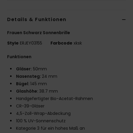
Accessoi
Details & Funktionen
Schuhe
Frauen Schwarz Sonnenbrille
Style
ERJEY03155
Farbcode
xksk
Fitness
Funktionen
Snow
Gläser:
50mm
Nasensteg:
24 mm
Bügel:
145 mm
Glashöhe:
38.7 mm
Handgefertigter Bio-Acetat-Rahmen
CR-39-Gläser
4,5-Zoll-Wrap-Abdeckung
100 % UV-Sonnenschutz
Kategorie 3 für ein hohes Maß an