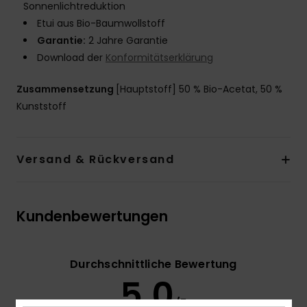
Sonnenlichtreduktion
Etui aus Bio-Baumwollstoff
Garantie:
2 Jahre Garantie
Download der
Konformitätserklärung
Zusammensetzung
[Hauptstoff] 50 % Bio-Acetat, 50 %
Kunststoff
Versand & Rückversand
Kundenbewertungen
Durchschnittliche Bewertung
5.0
/5