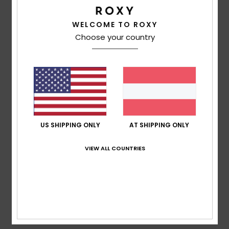
WELCOME TO ROXY
basierend auf
2 verifizierten Bewertungen
seit April
Choose your country
2026
100% unserer Kunden empfehlen dieses Produkt
Komfort
5.0
Preis-Leistungs-Verhältnis
5.0
US SHIPPING ONLY
AT SHIPPING ONLY
VIEW ALL COUNTRIES
Größe
Material
5.0
Zu klein
Zu groß
Farbe
5.0