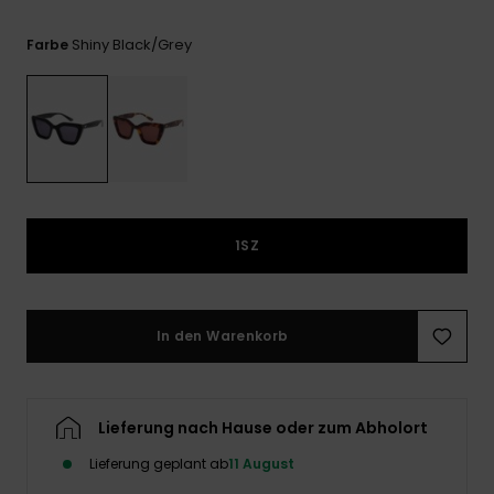
Playsuits
Handsch
GESCHENKKARTE
Schals
FAQ
Shiny Black/grey
Farbe
Snow-
Schultas
ansehen
Shorts
Accessoi
Schulbe
WUNSCHLISTE
Hüte & B
Röcke
Accessoi
Sonnenbr
Wetsuits
1SZ
Rashgua
Neopren
Accessoi
In den Warenkorb
Swim
Lieferung nach Hause oder zum Abholort
Kleidung
Lieferung geplant ab
11 August