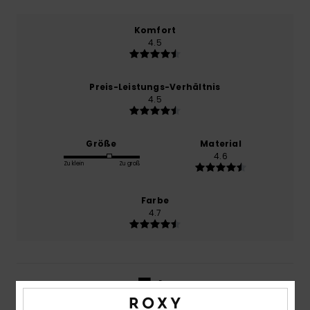
Komfort
4.5
Preis-Leistungs-Verhältnis
4.5
Größe
Material
4.6
Zu klein
Zu groß
Farbe
4.7
5
/5