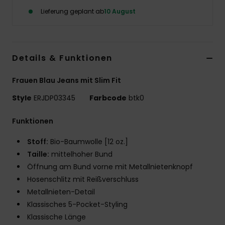
Lieferung geplant ab
10 August
Accessoi
Schuhe
Details & Funktionen
Fitness
Frauen Blau Jeans mit Slim Fit
Style
ERJDP03345
Farbcode
btk0
Snow
Funktionen
Stoff:
Bio-Baumwolle [12 oz.]
Taille:
mittelhoher Bund
Öffnung am Bund vorne mit Metallnietenknopf
Hosenschlitz mit Reißverschluss
Metallnieten-Detail
Klassisches 5-Pocket-Styling
Klassische Länge