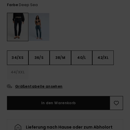
Playsuits
Handsch
Deep Sea
Farbe
GESCHENKKARTE
Schals
FAQ
Snow-
Schultas
ansehen
Shorts
Accessoi
Schulbe
WUNSCHLISTE
Hüte & B
Röcke
Accessoi
Sonnenbr
34/XS
36/S
38/M
40/L
42/XL
Wetsuits
44/XXL
Rashgua
Neopren
Größentabelle ansehen
Accessoi
In den Warenkorb
Swim
Kleidung
Lieferung nach Hause oder zum Abholort