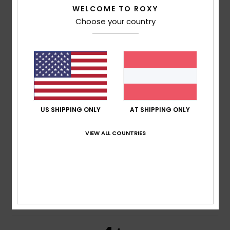
WELCOME TO ROXY
Choose your country
Teresa
23. Mai 2026
Verifizierter Kauf
weil es mir gefallen hat
Original anzeigen - Português
Komfort
: 5
Preis-Leistungs-Verhältnis
: 5
Größe
: Zu
/5
/5
groß
Material
: 5
Farbe
: 5
/5
/5
Ich empfehle dieses Produkt
5
US SHIPPING ONLY
AT SHIPPING ONLY
/5
VIEW ALL COUNTRIES
Noemie
19. April 2026
Verifizierter Kauf
Perfekter Artikel
Original anzeigen - Français
Komfort
: 5
Preis-Leistungs-Verhältnis
: 5
Größe
:
/5
/5
Perfekte Größe
Material
: 5
Farbe
: 5
/5
/5