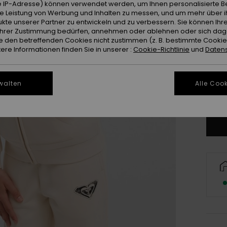
 IP-Adresse) können verwendet werden, um Ihnen personalisierte Be
ie Leistung von Werbung und Inhalten zu messen, und um mehr über i
kte unserer Partner zu entwickeln und zu verbessern. Sie können Ihre
e Ihrer Zustimmung bedürfen, annehmen oder ablehnen oder sich da
 den betreffenden Cookies nicht zustimmen (z. B. bestimmte Cooki
4
re Informationen finden Sie in unserer :
Cookie-Richtlinie
und
Datens
16
walten
Alle Cook
Gr