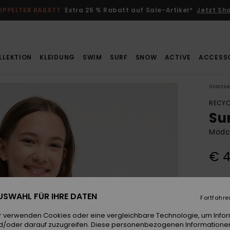
OPPELTER RABATT
Extra 25 % Rabatt auf Sale-Artikel*
Jetzt Sh
LLEKTION
KLEIDUNG
SWIM
SURF
SNOW
ACTIVE
ACCESS
Startse
RECYC
Su
Mädch
€ 4
Farb
 AUSWAHL FÜR IHRE DATEN
Fortfahre
r verwenden Cookies oder eine vergleichbare Technologie, um Info
d/oder darauf zuzugreifen. Diese personenbezogenen Informationen