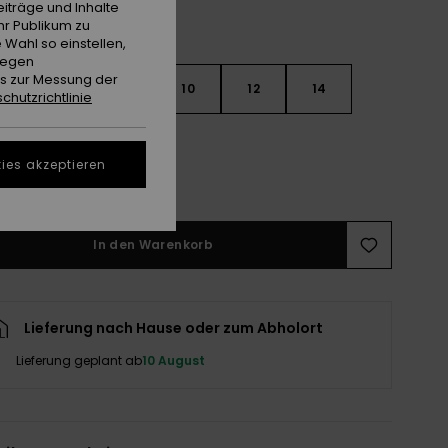
iträge und Inhalte
hr Publikum zu
 Wahl so einstellen,
gegen
es zur Messung der
6
8
10
12
14
chutzrichtlinie
ies akzeptieren
ößentabelle ansehen
In den Warenkorb
Lieferung nach Hause oder zum Abholort
Lieferung geplant ab
10 August