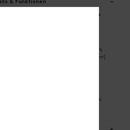
ils & Funktionen
en 4-16 Beige Kapuzenpulli mit Reißverschluss
ERGFT04054
Farbcode
tec0
tionen
aterialzusammensetzung:
80 % Baumwolle, 20 %
celtes Polyester, gebürsteter Sweatstoff [280 g/m²]
it:
Relaxed Fit
ragen/Ausschnitt:
Kapuzenpullover
asche:
Kängurutasche
oxy-Grafik vorne und an den Ärmeln
mmensetzung
[Hauptstoff] 60 % Baumwolle, 40 %
eltes Polyester
sand & Rückversand