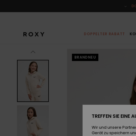
Direkt
zur
D
Produktinformation
springen
DOPPELTER RABATT
KO
BRANDNEU
TREFFEN SIE EINE
Wir und unsere Partne
Gerät zu speichern un