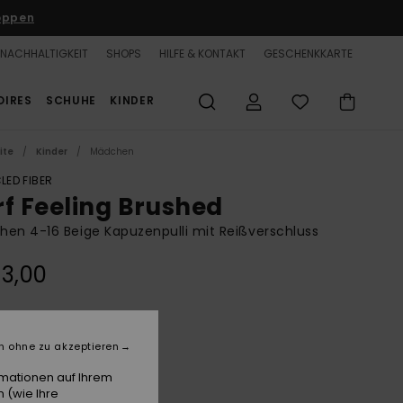
oppen
NACHHALTIGKEIT
SHOPS
HILFE & KONTAKT
GESCHENKKARTE
OIRES
SCHUHE
KINDER
ite
Kinder
Mädchen
LED FIBER
rf Feeling Brushed
en 4-16 Beige Kapuzenpulli mit Reißverschluss
3,00
Parchment
e
n ohne zu akzeptieren
rmationen auf Ihrem
 (wie Ihre