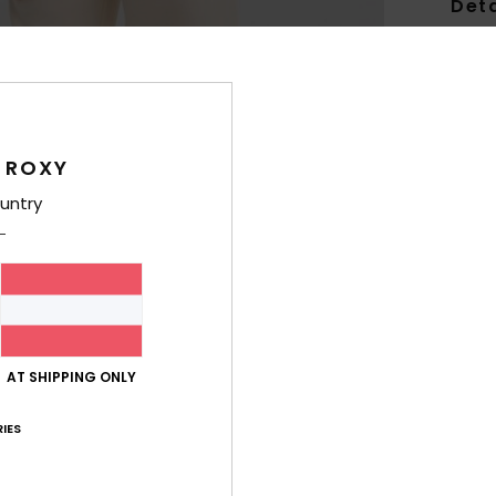
Deta
Mädch
Style
Funk
 ROXY
M
untry
recy
F
K
T
R
AT SHIPPING ONLY
Zusa
recyc
IES
Ver