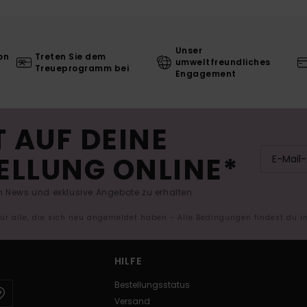
Unser
on
Treten Sie dem
umweltfreundliches
Treueprogramm bei
Engagement
 AUF DEINE
ELLUNG ONLINE*
 News und exklusive Angebote zu erhalten.
 für alle, die sich neu angemeldet haben - Alle Bedingungen findest du 
HILFE
Bestellungsstatus
Versand