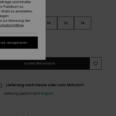
iträge und Inhalte
hr Publikum zu
 Wahl so einstellen,
gegen
es zur Messung der
6
8
10
12
14
chutzrichtlinie
ies akzeptieren
ößentabelle ansehen
In den Warenkorb
Lieferung nach Hause oder zum Abholort
Lieferung geplant ab
10 August