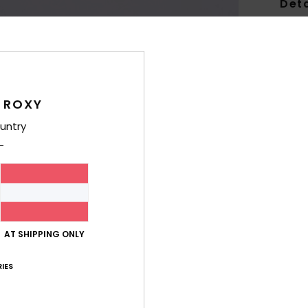
Deta
Mädch
Style
Funk
 ROXY
M
untry
recy
F
K
T
R
AT SHIPPING ONLY
Zusa
recyc
IES
Ver