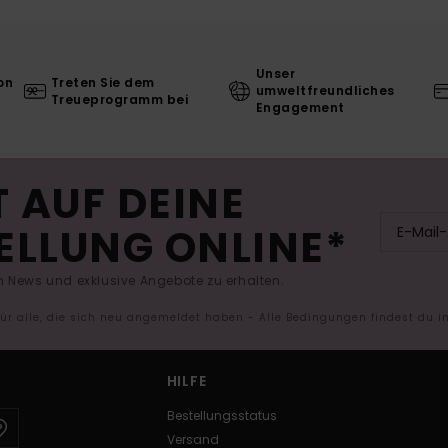
Unser
on
Treten Sie dem
umweltfreundliches
Treueprogramm bei
Engagement
 AUF DEINE
ELLUNG ONLINE*
 News und exklusive Angebote zu erhalten.
 für alle, die sich neu angemeldet haben - Alle Bedingungen findest du 
HILFE
Bestellungsstatus
Versand