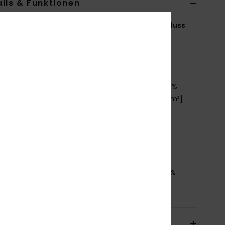
ils & Funktionen
en 4-16 Schwarz Kapuzenpulli mit Reißverschluss
ERGFT04054
Farbcode
kvj0
tionen
aterialzusammensetzung:
80 % Baumwolle, 20 %
celtes Polyester, gebürsteter Sweatstoff [280 g/m²]
it:
Relaxed Fit
ragen/Ausschnitt:
Kapuzenpullover
asche:
Kängurutasche
oxy-Grafik vorne und an den Ärmeln
mmensetzung
[Hauptstoff] 60 % Baumwolle, 40 %
eltes Polyester
sand & Rückversand