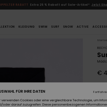
OPPELTER RABATT
Extra 25 % Rabatt auf Sale-Artikel*
Jetzt Sh
LLEKTION
KLEIDUNG
SWIM
SURF
SNOW
ACTIVE
ACCESS
Startse
RECYC
Su
Mädch
€ 4
Farb
 AUSWAHL FÜR IHRE DATEN
Fortfahre
r verwenden Cookies oder eine vergleichbare Technologie, um Info
d/oder darauf zuzugreifen. Diese personenbezogenen Informationen