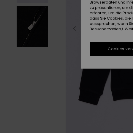
Browserdaten und Ihre
zu präsentieren, um d
erfahren, um die Produ
dass Sie Cookies, di
aussprechen, wenn Sie
Besucherzahlen). Weite
Cookies ver