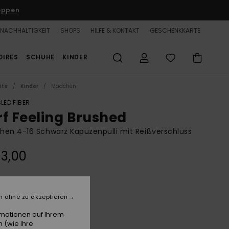
oppen
NACHHALTIGKEIT
SHOPS
HILFE & KONTAKT
GESCHENKKARTE
OIRES
SCHUHE
KINDER
ite
Kinder
Mädchen
LED FIBER
rf Feeling Brushed
en 4-16 Schwarz Kapuzenpulli mit Reißverschluss
3,00
Anthracite
e
n ohne zu akzeptieren
rmationen auf Ihrem
 (wie Ihre