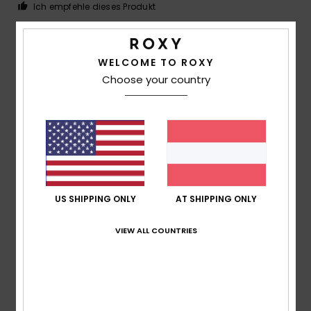
Ich empfehle dieses Produkt
5
/5
WELCOME TO ROXY
Choose your country
Domminique
2. Juli 2026
Verifizierter Kauf
Gute Qualität
Original anzeigen - Français
Farbe
: 5
/5
Ich empfehle dieses Produkt
US SHIPPING ONLY
AT SHIPPING ONLY
5
/5
VIEW ALL COUNTRIES
Sylvie
22. Juni 2026
Verifizierter Kauf
Bequem
Original anzeigen - Français