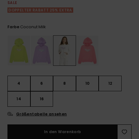
Playsuits
Handsch
SALE
GESCHENKKARTE
Schals
DOPPELTER RABATT 25% EXTRA
FAQ
Snow-
Schultas
ansehen
Shorts
Accessoi
Schulbe
WUNSCHLISTE
Hüte & B
Coconut Milk
Farbe
Röcke
Accessoi
Sonnenbr
Wetsuits
Rashgua
4
6
8
10
12
Neopren
Accessoi
14
16
Swim
Größentabelle ansehen
Kleidung
In den Warenkorb