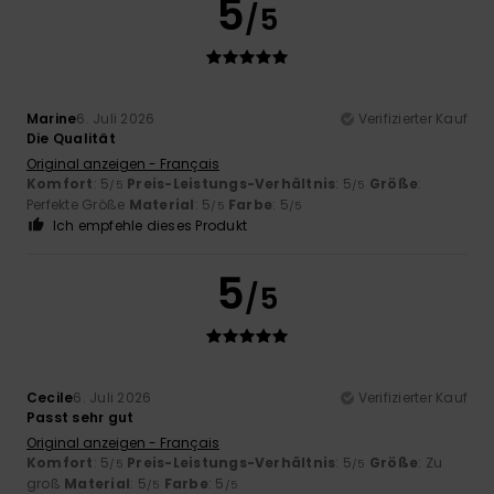
5
/5
Marine
6. Juli 2026
Verifizierter Kauf
Die Qualität
Original anzeigen - Français
Komfort
: 5
Preis-Leistungs-Verhältnis
: 5
Größe
:
/5
/5
Perfekte Größe
Material
: 5
Farbe
: 5
/5
/5
Ich empfehle dieses Produkt
5
/5
Cecile
6. Juli 2026
Verifizierter Kauf
Passt sehr gut
Original anzeigen - Français
Komfort
: 5
Preis-Leistungs-Verhältnis
: 5
Größe
: Zu
/5
/5
groß
Material
: 5
Farbe
: 5
/5
/5