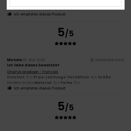
Komfort
: 5
Preis-Leistungs-Verhältnis
: 5
Größe
:
/5
/5
Perfekte Größe
Material
: 5
Farbe
: 5
/5
/5
Ich empfehle dieses Produkt
5
/5
Michele
25. Mai 2026
Verifizierter Kauf
Ich liebe dieses Sweatshirt
Original anzeigen - Français
Komfort
: 5
Preis-Leistungs-Verhältnis
: 4
Größe
:
/5
/5
Perfekte Größe
Material
: 5
Farbe
: 5
/5
/5
Ich empfehle dieses Produkt
5
/5