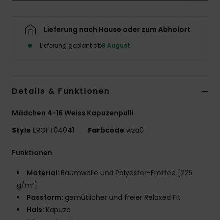
Accessoi
Lieferung nach Hause oder zum Abholort
Schuhe
Lieferung geplant ab
8 August
Fitness
Details & Funktionen
Snow
Mädchen 4-16 Weiss Kapuzenpulli
Style
ERGFT04041
Farbcode
wza0
Funktionen
Material:
Baumwolle und Polyester-Frottee [225
g/m²]
Passform:
gemütlicher und freier Relaxed Fit
Hals:
Kapuze