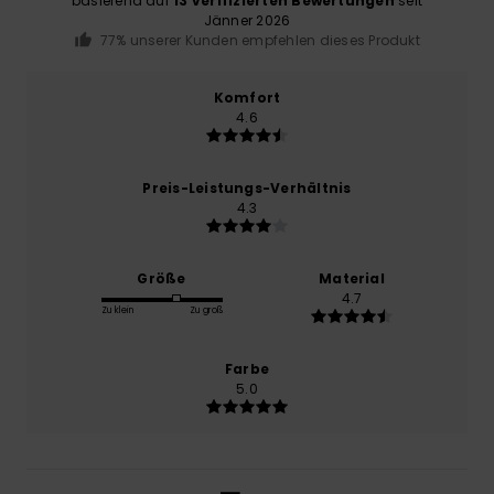
basierend auf
13 verifizierten Bewertungen
seit
Jänner 2026
77% unserer Kunden empfehlen dieses Produkt
Komfort
4.6
Preis-Leistungs-Verhältnis
4.3
Größe
Material
4.7
Zu klein
Zu groß
Farbe
5.0