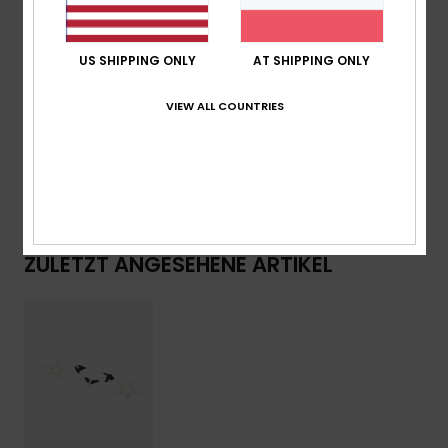
Taschen:
2 Seitentaschen
Roxy-Grafik am linken Bein
US SHIPPING ONLY
AT SHIPPING ONLY
Zusammensetzung
[Hauptstoff] 60 % Baumwolle, 40 %
recyceltes Polyester
VIEW ALL COUNTRIES
Versand & Rückversand
ZULETZT ANGESEHENE ARTIKEL