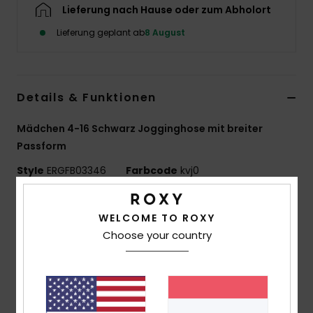
Lieferung nach Hause oder zum Abholort
Accessoi
Lieferung geplant ab
8 August
Schuhe
Details & Funktionen
Fitness
Mädchen 4-16 Schwarz Jogginghose mit breiter
Snow
Passform
Style
ERGFB03346
Farbcode
kvj0
Funktionen
WELCOME TO ROXY
Materialzusammensetzung:
80 % Baumwolle, 20 %
Choose your country
recyceltes Polyester [280 g/m²]
Finish:
Gebürstet
Passform:
Lockere Passform
Bund:
Elastischer Bund