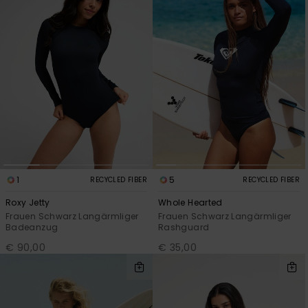
Playsuits
Handsch
GESCHENKKARTE
Schals
FAQ
Snow-
Schultas
ansehen
Shorts
Accessoi
Schulbe
WUNSCHLISTE
Hüte & B
Röcke
Accessoi
Sonnenbr
Wetsuits
Rashgua
1
5
RECYCLED FIBER
RECYCLED FIBER
Neopren
Roxy Jetty
Whole Hearted
Accessoi
Frauen Schwarz Langärmliger
Frauen Schwarz Langärmliger
Badeanzug
Rashguard
Swim
€ 90,00
€ 35,00
Kleidung