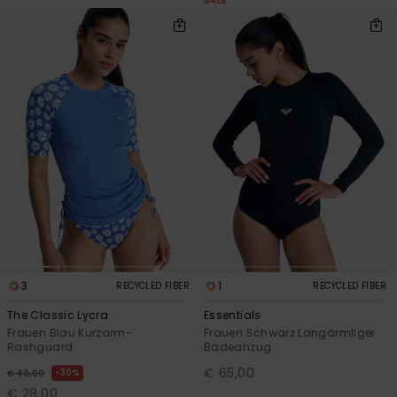
SALE
3
1
RECYCLED FIBER
RECYCLED FIBER
The Classic Lycra
Essentials
Frauen Blau Kurzarm-
Frauen Schwarz Langärmliger
Rashguard
Badeanzug
€ 65,00
30%
€ 40,00
€ 28,00