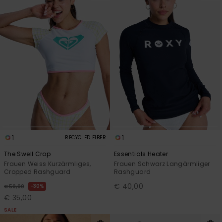
1
1
RECYCLED FIBER
The Swell Crop
Essentials Heater
Frauen Weiss Kurzärmliges,
Frauen Schwarz Langärmliger
Cropped Rashguard
Rashguard
€ 40,00
30%
€ 50,00
€ 35,00
SALE