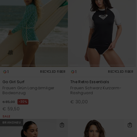
Accessoi
Schuhe
Fitness
Snow
1
1
RECYCLED FIBER
RECYCLED FIBER
Go Girl Surf
The Retro Essentials
Frauen Grün Langärmliger
Frauen Schwarz Kurzarm-
Badeanzug
Rashguard
€ 30,00
30%
€ 85,00
€ 59,50
SALE
BRANDNEU