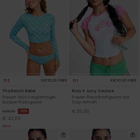
2
1
RECYCLED FIBER
RECYCLED FIBER
The Beach Babe
Roxy X Juicy Couture
Frauen Grün Langärmliger,
Frauen Rosa Rashguard mit
kürzerer Rashguard
Cap-Ärmeln
€ 55,00
30%
€ 60,00
€ 42,00
SALE