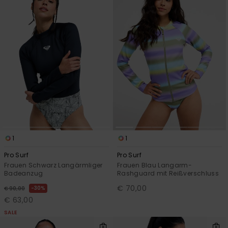
1
1
Pro Surf
Pro Surf
Frauen Schwarz Langärmliger
Frauen Blau Langarm-
Badeanzug
Rashguard mit Reißverschluss
€ 70,00
30%
€ 90,00
€ 63,00
SALE