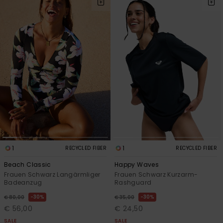
1
1
RECYCLED FIBER
RECYCLED FIBER
Beach Classic
Happy Waves
Frauen Schwarz Langärmliger
Frauen Schwarz Kurzarm-
Badeanzug
Rashguard
30%
30%
€ 80,00
€ 35,00
€ 56,00
€ 24,50
SALE
SALE