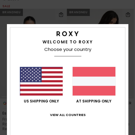
SALE
BRANDNEU
BRANDNEU
WELCOME TO ROXY
Choose your country
US SHIPPING ONLY
AT SHIPPING ONLY
1
2
RECYCLED FIBER
RECYCLED FIBER
Essentials
Ls Zip Lycra
VIEW ALL COUNTRIES
Frauen Schwarz Kurzarm-
Frauen Schwarz Langarm-
Rashguard mit halbem
Rashguard mit Reißverschluss
Reißverschluss
€ 50,00