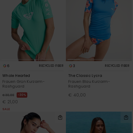
6
3
RECYCLED FIBER
RECYCLED FIBER
Whole Hearted
The Classic Lycra
Frauen Grün Kurzarm-
Frauen Blau Kurzarm-
Rashguard
Rashguard
€ 40,00
30%
€ 30,00
€ 21,00
SALE