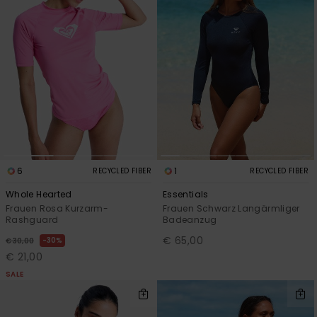
6
1
RECYCLED FIBER
RECYCLED FIBER
Whole Hearted
Essentials
Frauen Rosa Kurzarm-
Frauen Schwarz Langärmliger
Rashguard
Badeanzug
€ 65,00
30%
€ 30,00
€ 21,00
SALE