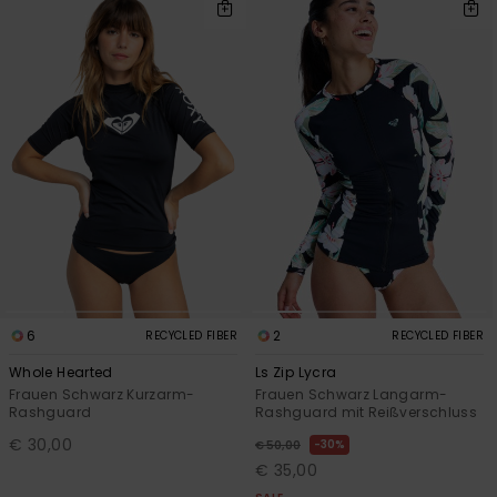
6
2
RECYCLED FIBER
RECYCLED FIBER
Whole Hearted
Ls Zip Lycra
Frauen Schwarz Kurzarm-
Frauen Schwarz Langarm-
Rashguard
Rashguard mit Reißverschluss
€ 30,00
30%
€ 50,00
€ 35,00