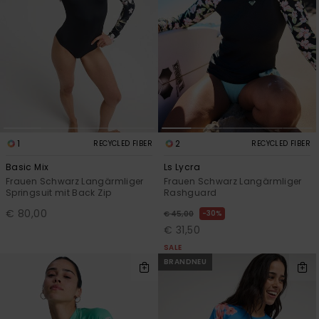
1
2
RECYCLED FIBER
RECYCLED FIBER
Basic Mix
Ls Lycra
Frauen Schwarz Langärmliger
Frauen Schwarz Langärmliger
Springsuit mit Back Zip
Rashguard
€ 80,00
30%
€ 45,00
€ 31,50
SALE
BRANDNEU