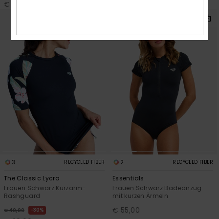
€ 35,00
3
2
RECYCLED FIBER
RECYCLED FIBER
The Classic Lycra
Essentials
Frauen Schwarz Kurzarm-
Frauen Schwarz Badeanzug
Rashguard
mit kurzen Ärmeln
€ 55,00
30%
€ 40,00