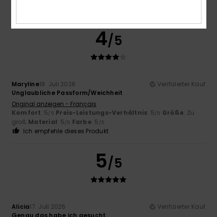
Material
: 5
Farbe
: 5
/5
/5
4
/5
Maryline
18. Juli 2026
Verifizierter Kauf
Unglaubliche Passform/Weichheit
Original anzeigen - Français
Komfort
: 5
Preis-Leistungs-Verhältnis
: 5
Größe
: Zu
/5
/5
groß
Material
: 5
Farbe
: 5
/5
/5
Ich empfehle dieses Produkt
5
/5
Alicia
17. Juli 2026
Verifizierter Kauf
Genau das habe ich gesucht.