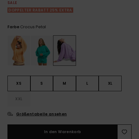
Playsuits
Handsch
SALE
GESCHENKKARTE
Schals
DOPPELTER RABATT 25% EXTRA
FAQ
Snow-
Schultas
ansehen
Shorts
Accessoi
Schulbe
WUNSCHLISTE
Hüte & B
Crocus Petal
Farbe
Röcke
Accessoi
Sonnenbr
Wetsuits
Rashgua
XS
S
M
L
XL
Neopren
Accessoi
XXL
Swim
Größentabelle ansehen
Kleidung
In den Warenkorb