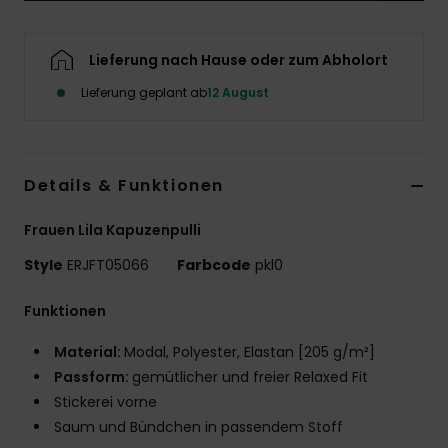
Accessoi
Lieferung nach Hause oder zum Abholort
Schuhe
Lieferung geplant ab
12 August
Fitness
Details & Funktionen
Snow
Frauen Lila Kapuzenpulli
Style
ERJFT05066
Farbcode
pkl0
Funktionen
Material:
Modal, Polyester, Elastan [205 g/m²]
Passform:
gemütlicher und freier Relaxed Fit
Stickerei vorne
Saum und Bündchen in passendem Stoff