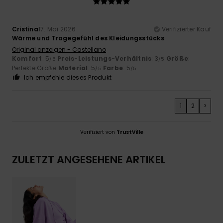
Cristina
17. Mai 2026
Verifizierter Kauf
Wärme und Tragegefühl des Kleidungsstücks
Original anzeigen - Castellano
Komfort
: 5
Preis-Leistungs-Verhältnis
: 3
Größe
:
/5
/5
Perfekte Größe
Material
: 5
Farbe
: 5
/5
/5
Ich empfehle dieses Produkt
1
2
>
Verifiziert von
TrustVille
ZULETZT ANGESEHENE ARTIKEL