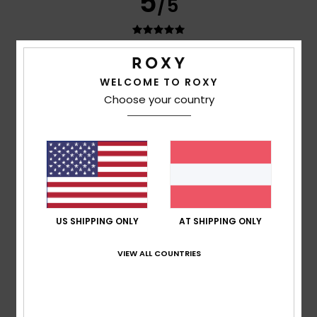
5
/5
Anaïs
21. Juli 2026
Verifizierter Kauf
WELCOME TO ROXY
Ein unglaubliches, warmes Material. Eine unglaubliche
Farbe. Ich liebe es!
Choose your country
Original anzeigen - Français
Komfort
: 5
Preis-Leistungs-Verhältnis
: 5
Größe
:
/5
/5
Perfekte Größe
Material
: 5
Farbe
: 5
/5
/5
Ich empfehle dieses Produkt
1
/5
US SHIPPING ONLY
AT SHIPPING ONLY
VIEW ALL COUNTRIES
Julie
21. Juli 2026
Verifizierter Kauf
Beim ersten Waschen haben sich Knötchen gebildet,
schlechte Qualität, da sich ein Faden gelöst hat.
Original anzeigen - Français
Komfort
: 5
Preis-Leistungs-Verhältnis
: 1
Größe
: Groß
/5
/5