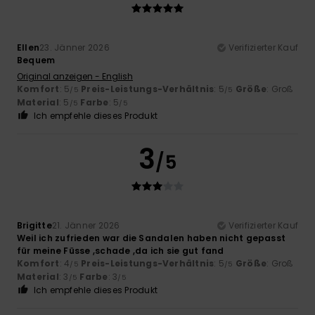
Ellen
23. Jänner 2026
Verifizierter Kauf
Bequem
Original anzeigen - English
Komfort
: 5
Preis-Leistungs-Verhältnis
: 5
Größe
: Groß
/5
/5
Material
: 5
Farbe
: 5
/5
/5
Ich empfehle dieses Produkt
3
/5
Brigitte
21. Jänner 2026
Verifizierter Kauf
Weil ich zufrieden war die Sandalen haben nicht gepasst
für meine Füsse ,schade ,da ich sie gut fand
Komfort
: 4
Preis-Leistungs-Verhältnis
: 5
Größe
: Groß
/5
/5
Material
: 3
Farbe
: 3
/5
/5
Ich empfehle dieses Produkt