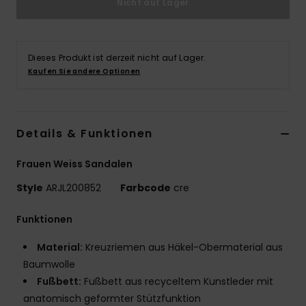
Nicht auf Lager
Accessoi
Dieses Produkt ist derzeit nicht auf Lager.
Schuhe
Kaufen Sie andere Optionen
Fitness
Details & Funktionen
Snow
Frauen Weiss Sandalen
Style
ARJL200852
Farbcode
cre
Funktionen
Material:
Kreuzriemen aus Häkel-Obermaterial aus
Baumwolle
Fußbett:
Fußbett aus recyceltem Kunstleder mit
anatomisch geformter Stützfunktion