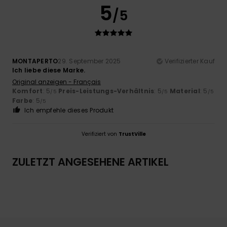
5
/5
MONTAPERTO
29. September 2025
Verifizierter Kauf
Ich liebe diese Marke.
Original anzeigen - Français
Komfort
: 5
Preis-Leistungs-Verhältnis
: 5
Material
: 5
/5
/5
/5
Farbe
: 5
/5
Ich empfehle dieses Produkt
Verifiziert von
TrustVille
ZULETZT ANGESEHENE ARTIKEL