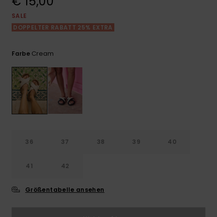
€ 15,00
Playsuits
Handsch
GESCHENKKARTE
Schals
SALE
FAQ
Snow-
Schultas
ansehen
DOPPELTER RABATT 25% EXTRA
Shorts
Accessoi
Schulbe
WUNSCHLISTE
Hüte & B
Cream
Farbe
Röcke
Accessoi
Sonnenbr
Wetsuits
Rashgua
Neopren
36
37
38
39
40
Accessoi
41
42
Swim
Größentabelle ansehen
Kleidung