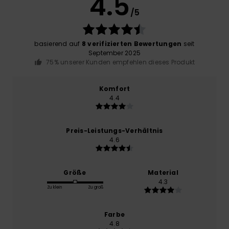
4.5
/5
basierend auf
8 verifizierten Bewertungen
seit
September 2025
75% unserer Kunden empfehlen dieses Produkt
Komfort
4.4
Preis-Leistungs-Verhältnis
4.6
Größe
Material
4.3
Zu klein
Zu groß
Farbe
4.8