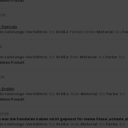
ieses Produkt
2026
- Français
is-Leistungs-Verhältnis
: 3
Größe
: Perfekte Größe
Material
: 4
Fa
/5
/5
26
is-Leistungs-Verhältnis
: 5
Größe
: Klein
Material
: 4
Farbe
: 5
/5
/5
/5
ieses Produkt
026
- English
is-Leistungs-Verhältnis
: 5
Größe
: Groß
Material
: 5
Farbe
: 5
/5
/5
/5
ieses Produkt
 2026
en war die Sandalen haben nicht gepasst für meine Füsse ,schade ,d
is-Leistungs-Verhältnis
: 5
Größe
: Groß
Material
: 3
Farbe
: 3
/5
/5
/5