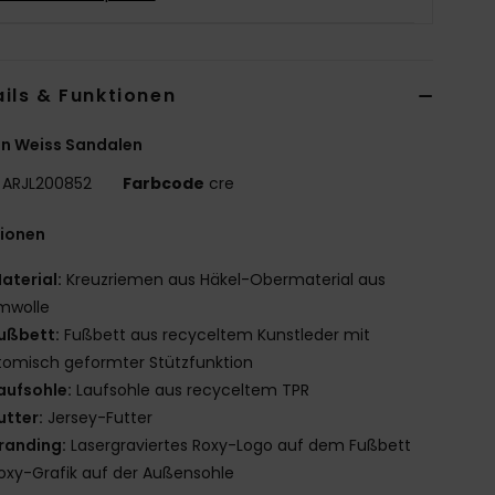
ils & Funktionen
n Weiss Sandalen
ARJL200852
Farbcode
cre
tionen
aterial:
Kreuzriemen aus Häkel-Obermaterial aus
mwolle
ußbett:
Fußbett aus recyceltem Kunstleder mit
omisch geformter Stützfunktion
aufsohle:
Laufsohle aus recyceltem TPR
utter:
Jersey-Futter
randing:
Lasergraviertes Roxy-Logo auf dem Fußbett
oxy-Grafik auf der Außensohle