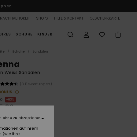
oppen
NACHHALTIGKEIT
SHOPS
HILFE & KONTAKT
GESCHENKKARTE
OIRES
SCHUHE
KINDER
ite
Schuhe
Sandalen
enna
en Weiss Sandalen
(8 Bewertungen)
BONUS
00
63%
5,00
n ohne zu akzeptieren
LTER RABATT 25% EXTRA
rmationen auf Ihrem
 (wie Ihre