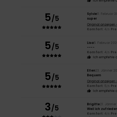
Ich empfehle d
5
Sylvie
11. Februar 
/5
super
Original anzeigen 
Komfort
: 4
Pre
/5
5
Lisa
5. Februar 20
/5
----
Komfort
: 4
Pre
/5
Ich empfehle d
Ellen
23. Jänner 2
5
/5
Bequem
Original anzeigen 
Komfort
: 5
Pre
/5
Ich empfehle d
3
Brigitte
21. Jänner
/5
Weil ich zufried
Komfort
: 4
Pre
/5