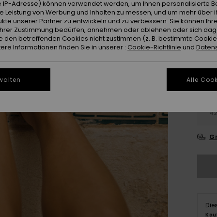
 IP-Adresse) können verwendet werden, um Ihnen personalisierte Be
Farb
ie Leistung von Werbung und Inhalten zu messen, und um mehr über i
kte unserer Partner zu entwickeln und zu verbessern. Sie können Ihre
e Ihrer Zustimmung bedürfen, annehmen oder ablehnen oder sich da
 den betreffenden Cookies nicht zustimmen (z. B. bestimmte Cooki
re Informationen finden Sie in unserer :
Cookie-Richtlinie
und
Datens
walten
Alle Cook
3
4
Gr
Die
Kau