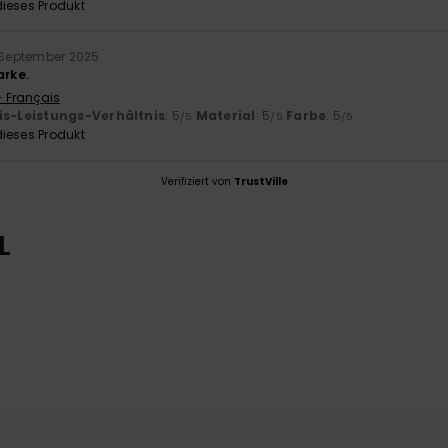
ieses Produkt
 September 2025
arke.
- Français
is-Leistungs-Verhältnis
: 5
Material
: 5
Farbe
: 5
/5
/5
/5
ieses Produkt
Verifiziert von
TrustVille
L