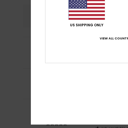
Komfort
Preis
4.4
US SHIPPING ONLY
VIEW ALL COUNTR
3
Aurélie
22. Mai 20
/5
Gute Größe, abe
Original anzeigen 
Komfort
: 3
Pre
/5
5
Hanna
10. April 20
/5
Diese Schuhe sin
Komfort
: 5
Pre
/5
Ich empfehle d
Kath
16. März 2026
5
/5
Die habe ich im S
Original anzeigen 
Komfort
: 5
Pre
/5