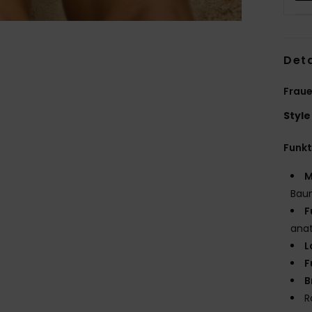
Deta
Fraue
Style
Funk
M
Bau
F
anat
L
F
B
R