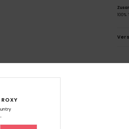
Zusa
100% T
Ver
Durchschnittliche Bewertung
4.5
 ROXY
/5
untry
basierend auf
8 verifizierten Bewertungen
seit September 2025
75% unserer Kunden empfehlen dieses Produkt