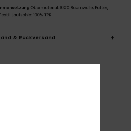
mmensetzung
Obermaterial: 100% Baumwolle, Futter,
extil, Laufsohle: 100% TPR
sand & Rückversand