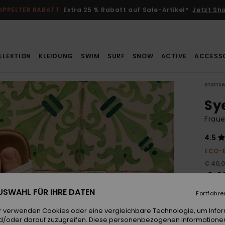
OPPELTER RABATT
Extra 25 % Rabatt auf Sale-Artikel*
Jetzt Sh
LLEKTION
KLEIDUNG
SWIM
SURF
SNOW
ACTIVE
ACCESS
Startse
Sy
Frau
4.5
ECO-
€ 40,
€ 1
 AUSWAHL FÜR IHRE DATEN
SALE
Fortfahre
DOPPE
r verwenden Cookies oder eine vergleichbare Technologie, um Info
d/oder darauf zuzugreifen. Diese personenbezogenen Informationen