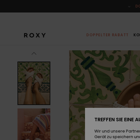
Direkt
zur
D
Produktinformation
springen
DOPPELTER RABATT
KO
TREFFEN SIE EINE
Wir und unsere Partne
Gerät zu speichern un