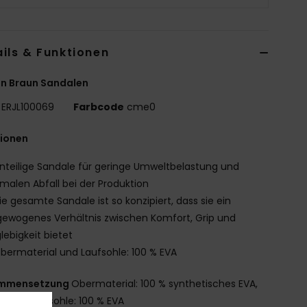
ils & Funktionen
n Braun Sandalen
ERJL100069
Farbcode
cme0
tionen
inteilige Sandale für geringe Umweltbelastung und
malen Abfall bei der Produktion
ie gesamte Sandale ist so konzipiert, dass sie ein
ewogenes Verhältnis zwischen Komfort, Grip und
lebigkeit bietet
bermaterial und Laufsohle: 100 % EVA
mmensetzung
Obermaterial: 100 % synthetisches EVA,
: k. A., Laufsohle: 100 % EVA