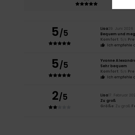
5
Lisa
29. Juni 2026
/5
Bequem und meg
Komfort
: 5
Pre
/5
Ich empfehle d
5
Yvonne Alexandr
/5
Sehr bequem
Komfort
: 5
Pre
/5
Ich empfehle d
2
/5
Lisa
17. Februar 20
Zu groß
Größe
: Zu groß
F