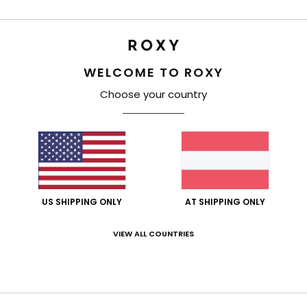
Ver
WELCOME TO ROXY
Choose your country
Durchschnittliche Bewertung
4.0
/5
US SHIPPING ONLY
AT SHIPPING ONLY
VIEW ALL COUNTRIES
basierend auf
3 verifizierten Bewertungen
seit Februar 2026
67% unserer Kunden empfehlen dieses Produkt
-Leistungs-Verhältnis
Größe
Mat
5.0