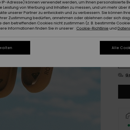
 IP-Adresse) können verwendet werden, um Ihnen personalisierte Be
ie Leistung von Werbung und Inhalten zu messen, und um mehr über i
kte unserer Partner zu entwickeln und zu verbessern. Sie können Ihre
e Ihrer Zustimmung bedürfen, annehmen oder ablehnen oder sich da
 den betreffenden Cookies nicht zustimmen (z. B. bestimmte Cooki
re Informationen finden Sie in unserer :
Cookie-Richtlinie
und
Datens
3
walten
Alle Cook
4
Gr