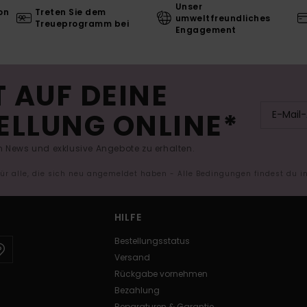
Unser
on
Treten Sie dem
umweltfreundliches
Treueprogramm bei
Engagement
 AUF DEINE
ELLUNG ONLINE*
 News und exklusive Angebote zu erhalten.
 für alle, die sich neu angemeldet haben - Alle Bedingungen findest du 
HILFE
Bestellungsstatus
Versand
Rückgabe vornehmen
Bezahlung
Reparaturen & Garantie