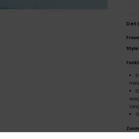
Deta
Fraue
Style
Funk
E
mini
D
ausg
Lang
O
Zusa
Futter