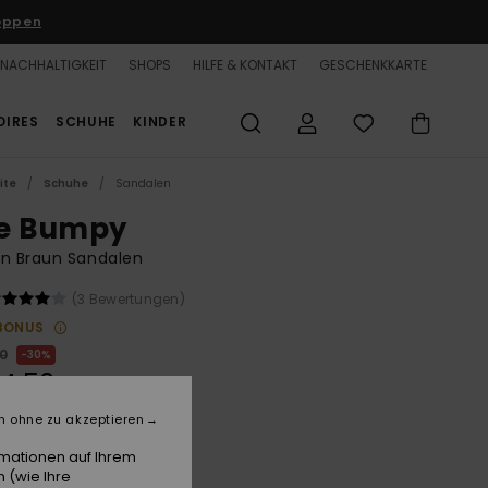
oppen
NACHHALTIGKEIT
SHOPS
HILFE & KONTAKT
GESCHENKKARTE
OIRES
SCHUHE
KINDER
ite
Schuhe
Sandalen
e Bumpy
en Braun Sandalen
(3 Bewertungen)
BONUS
00
30%
4,50
n ohne zu akzeptieren
rmationen auf Ihrem
Brownie
 (wie Ihre
e