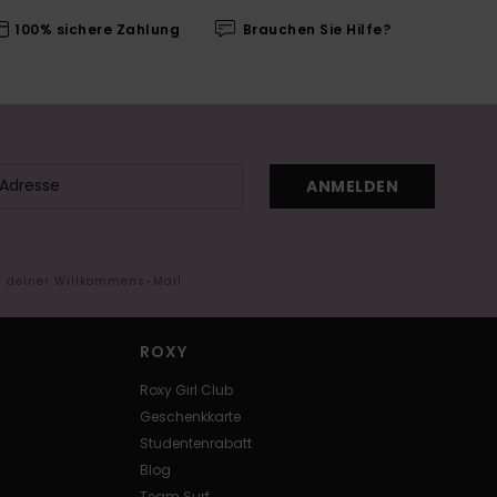
100% sichere Zahlung
Brauchen Sie Hilfe?
ANMELDEN
in deiner Willkommens-Mail
ROXY
Roxy Girl Club
Geschenkkarte
Studentenrabatt
Blog
Team Surf