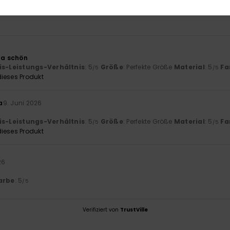
Zu klein
Zu groß
a schön
is-Leistungs-Verhältnis
: 5
Größe
: Perfekte Größe
Material
: 5
Fa
/5
/5
ieses Produkt
a
9. Juni 2026
is-Leistungs-Verhältnis
: 5
Größe
: Perfekte Größe
Material
: 5
Fa
/5
/5
ieses Produkt
26
arbe
: 5
/5
Verifiziert von
TrustVille