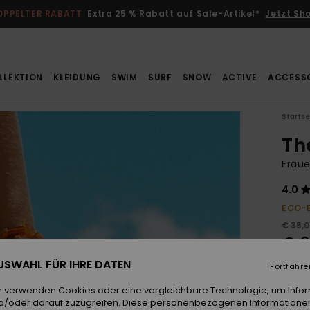
OPPELTER RABATT
Extra 25 % Rabatt auf Sale-Artikel*
Jetzt Sh
LLEKTION
KLEIDUNG
SWIM
SURF
SNOW
ACTIVE
ACCESS
Startse
Th
Frau
4.0
ECO-
€ 35,
€ 2
 AUSWAHL FÜR IHRE DATEN
SALE
Fortfahre
r verwenden Cookies oder eine vergleichbare Technologie, um Info
d/oder darauf zuzugreifen. Diese personenbezogenen Informationen
Farb