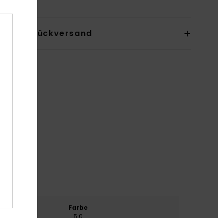
sand & Rückversand
erial
Farbe
5.0
5.0