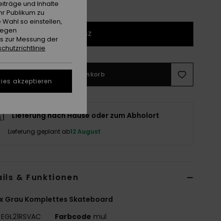
iträge und Inhalte
hr Publikum zu
 Wahl so einstellen,
gegen
1SZ
es zur Messung der
chutzrichtlinie
In den Warenkorb
ies akzeptieren
Lieferung nach Hause oder zum Abholort
Lieferung geplant ab
12 August
ils & Funktionen
ex Grau Komplettes Skateboard
EGL21RSVAC
Farbcode
mul