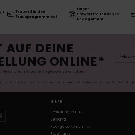
Unser
on
Treten Sie dem
umweltfreundliches
Treueprogramm bei
Engagement
 AUF DEINE
ELLUNG ONLINE*
 News und exklusive Angebote zu erhalten.
 für alle, die sich neu angemeldet haben - Alle Bedingungen findest du 
HILFE
Bestellungsstatus
Versand
Rückgabe vornehmen
Bezahlung