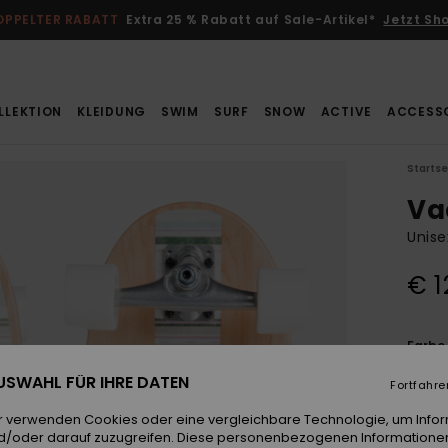
OPPELTER RABATT
Extra 25 % Rabatt auf Sale-Artikel*
Jetzt Sh
LLEKTION
KLEIDUNG
SWIM
SURF
SNOW
ACTIVE
ACCESS
Startse
Va
Unise
€ 1
Farb
 AUSWAHL FÜR IHRE DATEN
Fortfahre
r verwenden Cookies oder eine vergleichbare Technologie, um Info
d/oder darauf zuzugreifen. Diese personenbezogenen Informationen