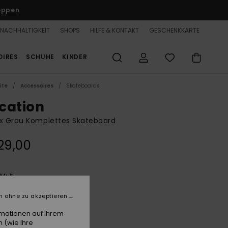
oppen
NACHHALTIGKEIT
SHOPS
HILFE & KONTAKT
GESCHENKKARTE
OIRES
SCHUHE
KINDER
ite
Accessoires
Skateboards
cation
x Grau Komplettes Skateboard
29,00
Multi
e
n ohne zu akzeptieren
rmationen auf Ihrem
 (wie Ihre