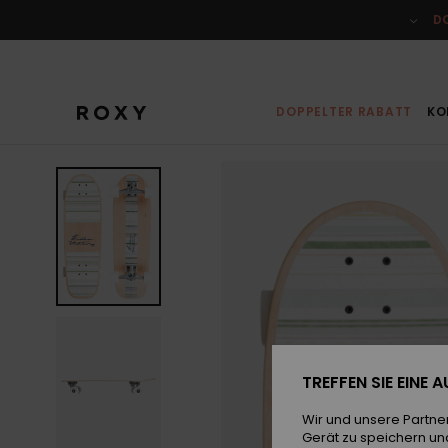
Direkt
zur
D
Produktinformation
springen
DOPPELTER RABATT
KO
TREFFEN SIE EINE
Wir und unsere Partne
Gerät zu speichern un