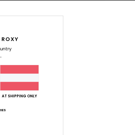
Funk
Z
Poly
 ROXY
D
K
untry
A
A
R
6
Zusa
AT SHIPPING ONLY
Polyu
IES
Ver