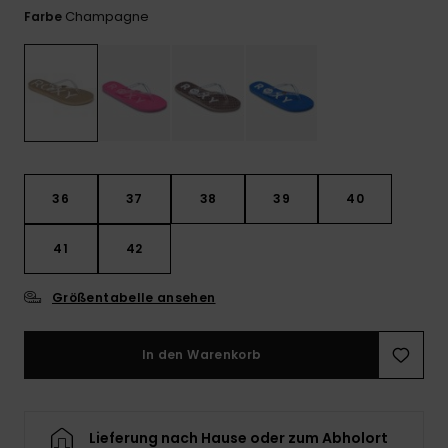
Playsuits
Handsch
Champagne
Farbe
GESCHENKKARTE
Schals
FAQ
Snow-
Schultas
ansehen
Shorts
Accessoi
Schulbe
WUNSCHLISTE
Hüte & B
Röcke
Accessoi
Sonnenbr
36
37
38
39
40
Wetsuits
41
42
Rashgua
Neopren
Größentabelle ansehen
Accessoi
In den Warenkorb
Swim
Kleidung
Lieferung nach Hause oder zum Abholort