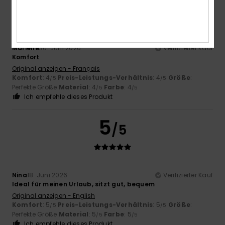
4
/5
Marielle
30. Juni 2026
Verifizierter Kauf
Komfort
Original anzeigen - Français
Komfort
: 4
Preis-Leistungs-Verhältnis
: 4
Größe
:
/5
/5
Perfekte Größe
Material
: 4
Farbe
: 4
/5
/5
Ich empfehle dieses Produkt
5
/5
Nina
18. Juni 2026
Verifizierter Kauf
Ideal für meinen Urlaub, sitzt gut, bequem
Original anzeigen - English
Komfort
: 5
Preis-Leistungs-Verhältnis
: 5
Größe
:
/5
/5
Perfekte Größe
Material
: 5
Farbe
: 5
/5
/5
Ich empfehle dieses Produkt