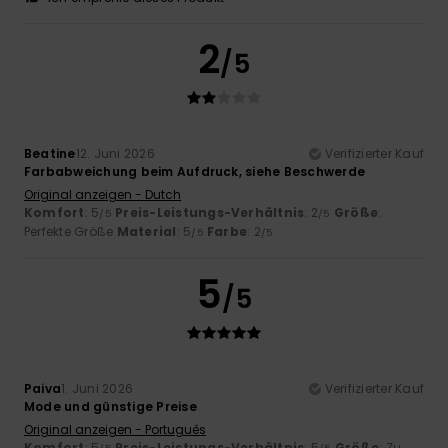
2
/5
Beatine
12. Juni 2026
Verifizierter Kauf
Farbabweichung beim Aufdruck, siehe Beschwerde
Original anzeigen - Dutch
Komfort
: 5
Preis-Leistungs-Verhältnis
: 2
Größe
:
/5
/5
Perfekte Größe
Material
: 5
Farbe
: 2
/5
/5
5
/5
Paiva
1. Juni 2026
Verifizierter Kauf
Mode und günstige Preise
Original anzeigen - Português
Komfort
: 5
Preis-Leistungs-Verhältnis
: 5
Größe
: Zu