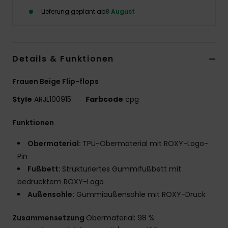
Lieferung geplant ab
8 August
Accessoi
Schuhe
Details & Funktionen
Fitness
Frauen Beige Flip-flops
Style
ARJL100915
Farbcode
cpg
Snow
Funktionen
Obermaterial:
TPU-Obermaterial mit ROXY-Logo-
Pin
Fußbett:
Strukturiertes Gummifußbett mit
bedrucktem ROXY-Logo
Außensohle:
Gummiaußensohle mit ROXY-Druck
Zusammensetzung
Obermaterial: 98 %