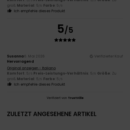
/5
/5
groß
Material
: 5
Farbe
: 5
/5
/5
Ich empfehle dieses Produkt
5
/5
Susanna
6. Mai 2026
Verifizierter Kauf
Hervorragend
Original anzeigen - Italiano
Komfort
: 5
Preis-Leistungs-Verhältnis
: 5
Größe
: Zu
/5
/5
groß
Material
: 5
Farbe
: 5
/5
/5
Ich empfehle dieses Produkt
Verifiziert von
TrustVille
ZULETZT ANGESEHENE ARTIKEL