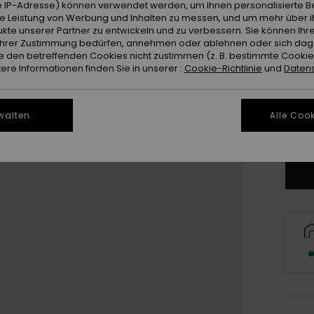
 IP-Adresse) können verwendet werden, um Ihnen personalisierte Be
ie Leistung von Werbung und Inhalten zu messen, und um mehr über i
kte unserer Partner zu entwickeln und zu verbessern. Sie können Ihre
e Ihrer Zustimmung bedürfen, annehmen oder ablehnen oder sich da
 den betreffenden Cookies nicht zustimmen (z. B. bestimmte Cooki
3
re Informationen finden Sie in unserer :
Cookie-Richtlinie
und
Datens
4
walten
Alle Cook
Gr