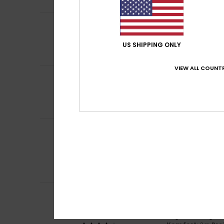
5
/5
Amandine
22. Jän
Hübscher Aufdru
US SHIPPING ONLY
Original anzeigen 
VIEW ALL COUNTR
5
/5
Amandine
22. Jän
Meine Tochter lie
Original anzeigen 
Katrina
19. Jänner
5
/5
Tolle Qualität. M
Original anzeigen 
Komfort
: 5
Pre
/5
Ich empfehle d
Hanny
12. Jänner 
4
/5
Schöne Hausschuh
Original anzeigen 