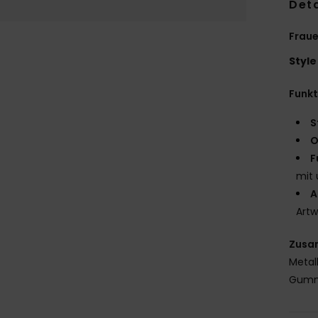
Deta
Fraue
Style
Funk
S
O
F
mit 
A
Artw
Zusa
Metal
Gum