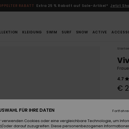
OPPELTER RABATT
Extra 25 % Rabatt auf Sale-Artikel*
Jetzt Sh
LLEKTION
KLEIDUNG
SWIM
SURF
SNOW
ACTIVE
ACCESS
Startse
Vi
Fraue
4.7
€ 2
Farb
 AUSWAHL FÜR IHRE DATEN
Fortfahre
r verwenden Cookies oder eine vergleichbare Technologie, um Info
d/oder darauf zuzugreifen. Diese personenbezogenen Informationen