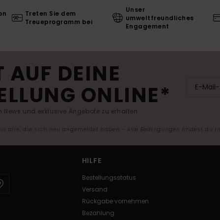
Unser
on
Treten Sie dem
umweltfreundliches
Treueprogramm bei
Engagement
 AUF DEINE
ELLUNG ONLINE*
 News und exklusive Angebote zu erhalten.
 für alle, die sich neu angemeldet haben - Alle Bedingungen findest du 
HILFE
Bestellungsstatus
Versand
Rückgabe vornehmen
Bezahlung