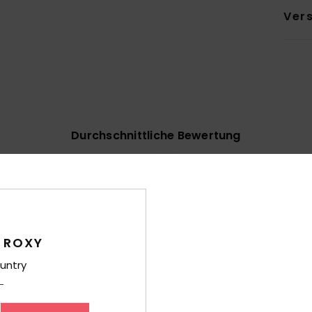
Ver
Durchschnittliche Bewertung
4.7
/5
basierend auf
7 verifizierten Bewertungen
seit Dezember 2025
43% unserer Kunden empfehlen dieses Produkt
 ROXY
untry
-Leistungs-Verhältnis
Größe
Mat
4.4
Zu klein
Zu groß