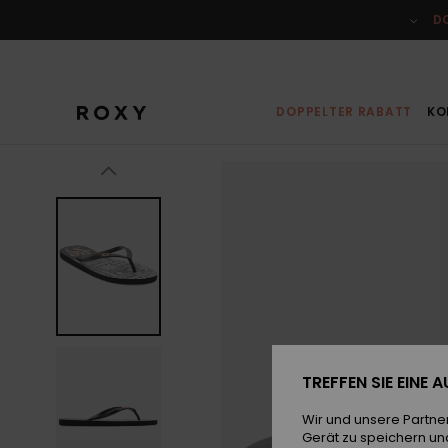
Direkt
zur
D
Produktinformation
springen
DOPPELTER RABATT
KO
TREFFEN SIE EINE
Wir und unsere Partne
Gerät zu speichern un