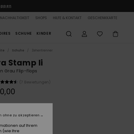
oppen
NACHHALTIGKEIT
SHOPS
HILFE & KONTAKT
GESCHENKKARTE
OIRES
SCHUHE
KINDER
ite
Schuhe
Zehentrenner
va Stamp Ii
n Grau Flip-flops
(7 Bewertungen)
0,00
Armor/white/black
e
n ohne zu akzeptieren
rmationen auf Ihrem
 (wie Ihre