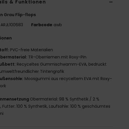
ils & Funktionen
n Grau Flip-flops
ARJL100683
Farbcode
awb
tionen
toff:
PVC-freie Materialien
bermaterial:
TR-Oberriemen mit Roxy-Pin
ußbett:
Recyceltes Gummischwamm-EVA, bedruckt
umweltfreundlicher Tintengrafik
ußensohle:
Moosgummi aus recyceltem EVA mit Roxy-
ork
mmensetzung
Obermaterial: 98 % Synthetik / 2 %
l, Futter: 100 % Synthetik, Laufsohle: 100 % geschäumtes
mi