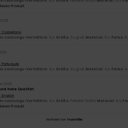
is-Leistungs-Verhältnis
: 4
Größe
: Perfekte Größe
Material
: 4
Fa
/5
/5
ieses Produkt
 2026
- Castellano
is-Leistungs-Verhältnis
: 5
Größe
: Zu groß
Material
: 5
Farbe
: 5
/5
/5
2026
- Português
is-Leistungs-Verhältnis
: 4
Größe
: Zu groß
Material
: 4
Farbe
: 4
/5
/5
er 2025
und hohe Qualität.
- English
is-Leistungs-Verhältnis
: 4
Größe
: Perfekte Größe
Material
: 4
Fa
/5
/5
ieses Produkt
Verifiziert von
TrustVille