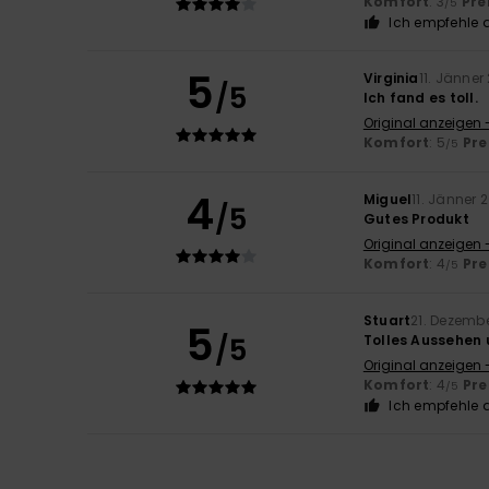
Komfort
: 3
Pre
/5
Ich empfehle d
5
Virginia
11. Jänner
/5
Ich fand es toll.
Original anzeigen 
Komfort
: 5
Pre
/5
4
Miguel
11. Jänner 
/5
Gutes Produkt
Original anzeigen 
Komfort
: 4
Pre
/5
Stuart
21. Dezemb
5
/5
Tolles Aussehen 
Original anzeigen 
Komfort
: 4
Pre
/5
Ich empfehle d