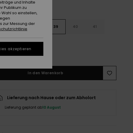
iträge und Inhalte
hr Publikum zu
 Wahl so einstellen,
gegen
es zur Messung der
6
37
38
39
40
41
chutzrichtlinie
2
ies akzeptieren
ößentabelle ansehen
In den Warenkorb
Lieferung nach Hause oder zum Abholort
Lieferung geplant ab
10 August