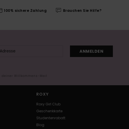
100% sichere Zahlung
Brauchen Sie Hilfe?
ANMELDEN
in deiner Willkommens-Mail
ROXY
Roxy Girl Club
Geschenkkarte
Studentenrabatt
Blog