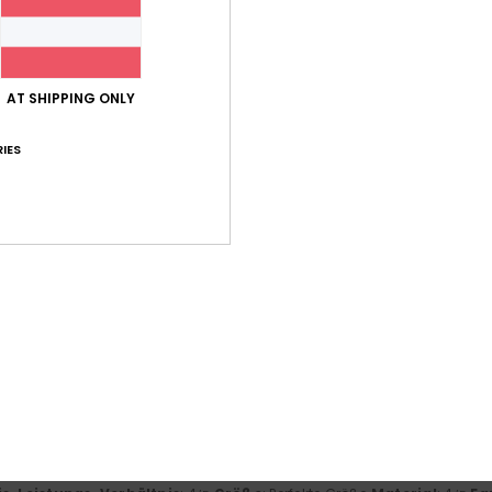
ner 2026
ck
AT SHIPPING ONLY
- Français
IES
ner 2026
bt diesen Druck.
- Français
 2026
ein letztes Paar habe ich jahrelang getragen.
- English
is-Leistungs-Verhältnis
: 5
Größe
: Perfekte Größe
Material
: 5
Fa
/5
/5
ieses Produkt
2026
e, gute Qualität.
- Dutch