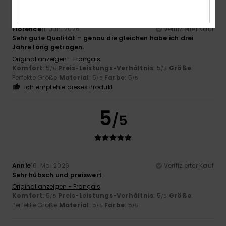
Florence
11. Juni 2026
Verifizierter Kauf
Sehr gute Qualität – genau die gleichen habe ich drei
Jahre lang getragen.
Original anzeigen - Français
Komfort
: 5
Preis-Leistungs-Verhältnis
: 5
Größe
:
/5
/5
Perfekte Größe
Material
: 5
Farbe
: 5
/5
/5
Ich empfehle dieses Produkt
5
/5
Annie
16. Mai 2026
Verifizierter Kauf
Sehr hübsch und preiswert
Original anzeigen - Français
Komfort
: 5
Preis-Leistungs-Verhältnis
: 5
Größe
:
/5
/5
Perfekte Größe
Material
: 5
Farbe
: 5
/5
/5