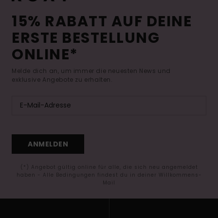
15% RABATT AUF DEINE
ERSTE BESTELLUNG
ONLINE*
Melde dich an, um immer die neuesten News und
exklusive Angebote zu erhalten.
ANMELDEN
(*) Angebot gültig online für alle, die sich neu angemeldet
haben - Alle Bedingungen findest du in deiner Willkommens-
Mail