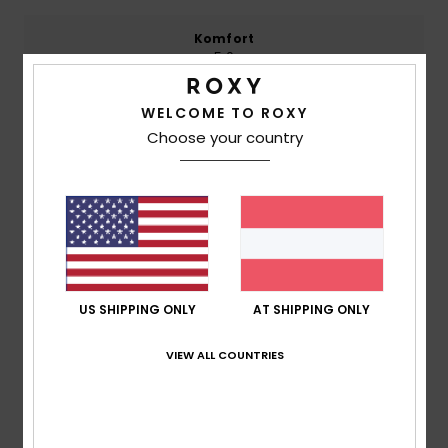
Komfort
5.0
WELCOME TO ROXY
Preis-Leistungs-Verhältnis
Choose your country
5.0
Größe
Material
5.0
Zu klein
Zu groß
Farbe
5.0
US SHIPPING ONLY
AT SHIPPING ONLY
VIEW ALL COUNTRIES
5
/5