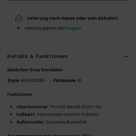
Accessoi
Lieferung nach Hause oder zum Abholort
Schuhe
Lieferung geplant ab
11 August
Fitness
Details & Funktionen
Snow
Mädchen Grau Sandalen
Style
ARGL100285
Farbcode
sil
Funktionen
Obermaterial:
TPU mit Metall-ROXY-Pin
Fußbett:
texturiertes Gummi-Fußbett
Außensohle:
Gummiaußensohle