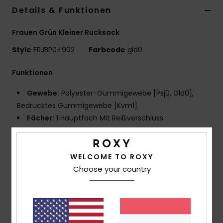
Details & Funktionen
Accessoi
Frauen Grün Kleiner Rucksack
Schuhe
Style
ERJBP04992
Farbcode
gld0
Funktionen
Fitness
Gewebe:
Polyester-Gummigewebe [Psj0, Gld0],
Snow
Bedrucktes Gummigewebe [Kvm1]
Fächer:
1 Hauptfach Mit Reißverschluss
Gepolstertes Laptopfach
1 Fronttasche mit Reißverschluss
2 seitliche Trinkflaschenfächer
WELCOME TO ROXY
Gurte:
Verstellbare Gepolsterte Schultergurte, 2
Choose your country
Tragegriffe Oben
Verstärkung:
Gepolsterte Rückenpartie
Merkmale:
Gurt Zur Befestigung Des Rucksacks Am
Gepäck