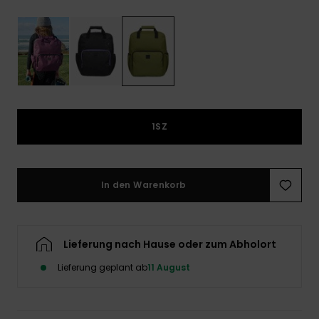
Playsuits
Handsch
GESCHENKKARTE
Schals
FAQ
Snow-
Schultas
ansehen
Shorts
Accessoi
Schulbe
WUNSCHLISTE
Hüte & B
Röcke
Accessoi
Sonnenbr
1SZ
Wetsuits
Rashgua
In den Warenkorb
Neopren
Accessoi
Lieferung nach Hause oder zum Abholort
Swim
Lieferung geplant ab
11 August
Kleidung