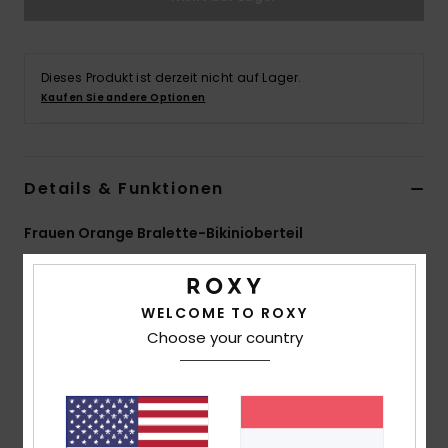
Accessoi
Dieses Produkt ist derzeit nicht auf Lager.
Schuhe
Kaufen Sie andere Optionen
Fitness
Details & Funktionen
Snow
Frauen Orange Bralette-Bikinioberteil
Style
ERJX305219
Farbcode
xnbm
WELCOME TO ROXY
Funktionen
Choose your country
Kollektion:
„Wavy Stripe"-Kollektion
Material:
Weicher, starker, recycelter und
widerstandsfähiger Jacquard-Stoff aus Nylon mit
Stretch