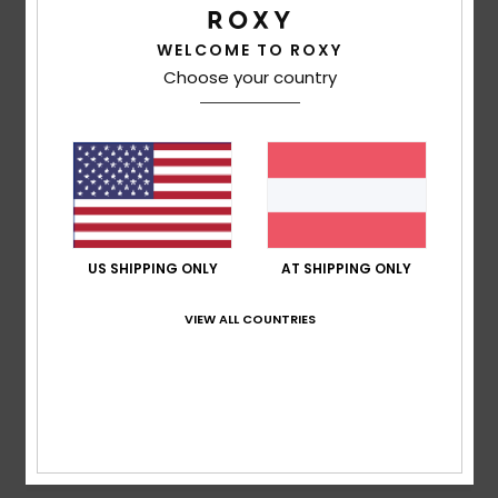
WELCOME TO ROXY
basierend auf
2 verifizierten Bewertungen
seit Juni
Choose your country
2026
100% unserer Kunden empfehlen dieses Produkt
Komfort
5.0
Preis-Leistungs-Verhältnis
3.0
US SHIPPING ONLY
AT SHIPPING ONLY
VIEW ALL COUNTRIES
Größe
Material
5.0
Zu klein
Zu groß
Farbe
5.0