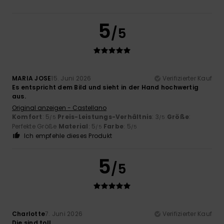
5
/5
MARIA JOSE
15. Juni 2026
Verifizierter Kauf
Es entspricht dem Bild und sieht in der Hand hochwertig
aus.
Original anzeigen - Castellano
Komfort
: 5
Preis-Leistungs-Verhältnis
: 3
Größe
:
/5
/5
Perfekte Größe
Material
: 5
Farbe
: 5
/5
/5
Ich empfehle dieses Produkt
5
/5
Charlotte
7. Juni 2026
Verifizierter Kauf
Die sind toll