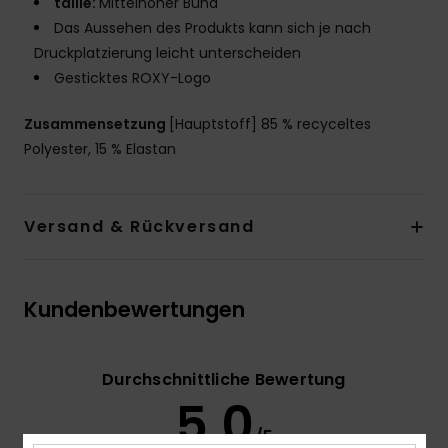
taille:
Mittelhoher Bund
Das Aussehen des Produkts kann sich je nach
Druckplatzierung leicht unterscheiden
Gesticktes ROXY-Logo
Zusammensetzung
[Hauptstoff] 85 % recyceltes
Polyester, 15 % Elastan
Versand & Rückversand
Kundenbewertungen
Durchschnittliche Bewertung
5.0
/5