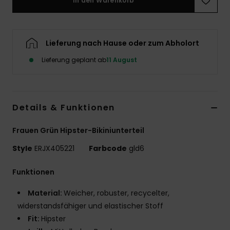
In den Warenkorb
Accessoi
Lieferung nach Hause oder zum Abholort
Schuhe
Lieferung geplant ab
11 August
Fitness
Snow
Details & Funktionen
Frauen Grün Hipster-Bikiniunterteil
Style
ERJX405221
Farbcode
gld6
Funktionen
Material:
Weicher, robuster, recycelter,
widerstandsfähiger und elastischer Stoff
Fit:
Hipster