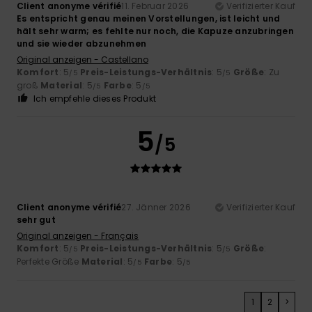
Client anonyme vérifié
11. Februar 2026
Verifizierter Kauf
Es entspricht genau meinen Vorstellungen, ist leicht und
hält sehr warm; es fehlte nur noch, die Kapuze anzubringen
und sie wieder abzunehmen
Original anzeigen - Castellano
Komfort
: 5
Preis-Leistungs-Verhältnis
: 5
Größe
: Zu
/5
/5
groß
Material
: 5
Farbe
: 5
/5
/5
Ich empfehle dieses Produkt
5
/5
Client anonyme vérifié
27. Jänner 2026
Verifizierter Kauf
sehr gut
Original anzeigen - Français
Komfort
: 5
Preis-Leistungs-Verhältnis
: 5
Größe
:
/5
/5
Perfekte Größe
Material
: 5
Farbe
: 5
/5
/5
1
2
>