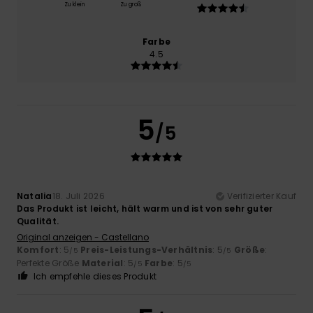
Zu klein
Zu groß
Farbe
4.5
5
/5
Natalia
18. Juli 2026
Verifizierter Kauf
Das Produkt ist leicht, hält warm und ist von sehr guter
Qualität.
Original anzeigen - Castellano
Komfort
: 5
Preis-Leistungs-Verhältnis
: 5
Größe
:
/5
/5
Perfekte Größe
Material
: 5
Farbe
: 5
/5
/5
Ich empfehle dieses Produkt