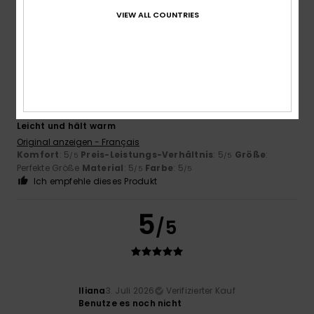
Ich empfehle dieses Produkt
VIEW ALL COUNTRIES
5
/5
Thierry
5. Juli 2026
Verifizierter Kauf
Leicht und hält warm
Original anzeigen - Français
Komfort
: 5
Preis-Leistungs-Verhältnis
: 5
Größe
:
/5
/5
Perfekte Größe
Material
: 5
Farbe
: 5
/5
/5
Ich empfehle dieses Produkt
5
/5
Iliana
3. Juli 2026
Verifizierter Kauf
Benutze es noch nicht