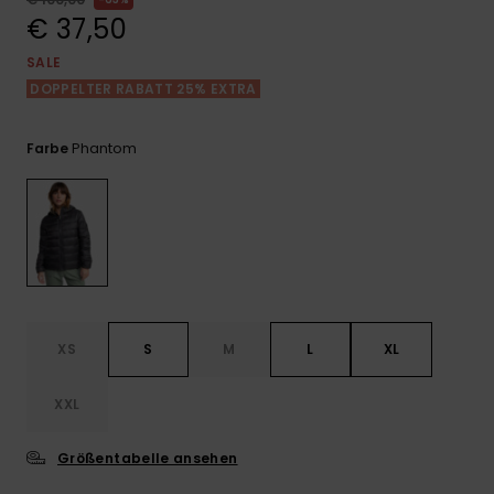
Playsuits
Handsch
€ 37,50
GESCHENKKARTE
Schals
FAQ
Snow-
Schultas
ansehen
SALE
Shorts
Accessoi
Schulbe
DOPPELTER RABATT 25% EXTRA
WUNSCHLISTE
Hüte & B
Röcke
Accessoi
Phantom
Farbe
Sonnenbr
Wetsuits
Rashgua
Neopren
Accessoi
XS
S
M
L
XL
Swim
XXL
Größentabelle ansehen
Kleidung