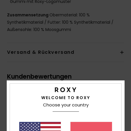
Gummi mit Roxy-Logomuster
Zusammensetzung
Obermaterial: 100 %
Synthetikmaterial / Futter: 100 % Synthetikmaterial /
Außensohle: 100 % Moosgummi
Versand & Rückversand
Kundenbewertungen
Durchschnittliche Bewertung
WELCOME TO ROXY
5.0
Choose your country
/5