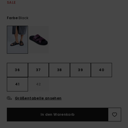
Playsuits
Handsch
SALE
GESCHENKKARTE
Schals
FAQ
Snow-
Schultas
ansehen
Black
Shorts
Accessoi
Schulbe
Farbe
WUNSCHLISTE
Hüte & B
Röcke
Accessoi
Sonnenbr
Wetsuits
36
37
38
39
40
Rashgua
Neopren
41
42
Accessoi
Größentabelle ansehen
Swim
In den Warenkorb
Kleidung