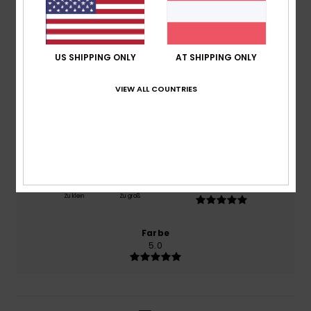
basierend auf
1 verifizierten Bewertungen
seit Mai
2026
100% unserer Kunden empfehlen dieses Produkt
US SHIPPING ONLY
AT SHIPPING ONLY
Komfort
5.0
VIEW ALL COUNTRIES
Preis-Leistungs-Verhältnis
5.0
Größe
Material
5.0
Zu klein
Zu groß
Farbe
5.0