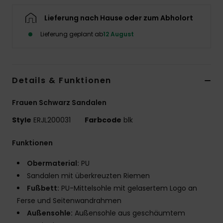
Accessoi
Lieferung nach Hause oder zum Abholort
Lieferung geplant ab
12 August
Schuhe
Fitness
Details & Funktionen
Frauen Schwarz Sandalen
Snow
Style
ERJL200031
Farbcode
blk
Funktionen
Obermaterial:
PU
Sandalen mit überkreuzten Riemen
Fußbett:
PU-Mittelsohle mit gelasertem Logo an
Ferse und Seitenwandrahmen
Außensohle:
Außensohle aus geschäumtem