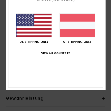
24 % weniger CO2-Emissionen pro Neoprenanzug
Umweltfreundliches Neopren aus Kalkstein und alten
Gummireifen mit Bluesign®-Zertifizierung
Nähte: GBS-Nähte (verklebt und blindvernäht) für
maximale Flexibilität und minimalen Wassereintritt
Andere Features: Fersenverstärkung
Klettverschluss zum Verstellen am Spann
US SHIPPING ONLY
AT SHIPPING ONLY
Dicke:
3 mm Dicke
VIEW ALL COUNTRIES
Zusammensetzung
[Hauptstoff] 92 % Nylon/Polyamid, 8
% Elastan
Versand & Rückversand
Gewährleistung