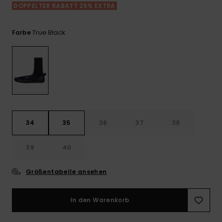
Playsuits
Handsch
DOPPELTER RABATT 25% EXTRA
GESCHENKKARTE
Schals
FAQ
Snow-
Schultas
ansehen
Shorts
Accessoi
Schulbe
True Black
Farbe
WUNSCHLISTE
Hüte & B
Röcke
Accessoi
Sonnenbr
Wetsuits
34
35
36
37
38
Rashgua
Neopren
39
40
Accessoi
Größentabelle ansehen
Swim
In den Warenkorb
Kleidung