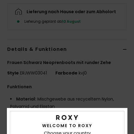
Accessoi
Lieferung nach Hause oder zum Abholort
Lieferung geplant ab
10 August
Schuhe
Fitness
Details & Funktionen
Snow
Frauen Schwarz Neoprenboots mit runder Zehe
Style
ERJWW03041
Farbcode
kvj0
Funktionen
Material:
Mischgewebe aus recyceltem Nylon,
Polyamid und Elastan
Neopren-Schaum: FreeMax-Neopren mit
überragendem Stretch für großartige Performance
WELCOME TO ROXY
und Haltbarkeit
Choose your country